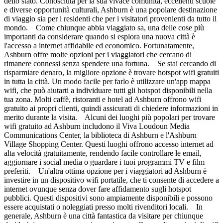
dello stato. Conosciuta per la sua vivace comunità, eccellenti scuole
e diverse opportunità culturali, Ashburn è una popolare destinazione
di viaggio sia per i residenti che per i visitatori provenienti da tutto il
mondo. Come chiunque abbia viaggiato sa, una delle cose più
importanti da considerare quando si esplora una nuova città è
l'accesso a internet affidabile ed economico. Fortunatamente,
Ashburn offre molte opzioni per i viaggiatori che cercano di
rimanere connessi senza spendere una fortuna. Se stai cercando di
risparmiare denaro, la migliore opzione è trovare hotspot wifi gratuiti
in tutta la città. Un modo facile per farlo è utilizzare un'app mappa
wifi, che può aiutarti a individuare tutti gli hotspot disponibili nella
tua zona. Molti caffè, ristoranti e hotel ad Ashburn offrono wifi
gratuito ai propri clienti, quindi assicurati di chiedere informazioni in
merito durante la visita. Alcuni dei luoghi più popolari per trovare
wifi gratuito ad Ashburn includono il Viva Loudoun Media
Communications Center, la biblioteca di Ashburn e l'Ashburn
Village Shopping Center. Questi luoghi offrono accesso internet ad
alta velocità gratuitamente, rendendo facile controllare le email,
aggiornare i social media o guardare i tuoi programmi TV e film
preferiti. Un'altra ottima opzione per i viaggiatori ad Ashburn è
investire in un dispositivo wifi portatile, che ti consente di accedere a
internet ovunque senza dover fare affidamento sugli hotspot
pubblici. Questi dispositivi sono ampiamente disponibili e possono
essere acquistati o noleggiati presso molti rivenditori locali. In
generale, Ashburn è una città fantastica da visitare per chiunque