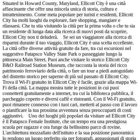
Situated in Howard County, Maryland, Ellicott City è una città
affascinante che offre una miscela unica di storia, cultura e
intrattenimento. Come meta popolare per turisti e residenti, Ellicott
City ha molti luoghi da esplorare, fare shopping, mangiare e
rilassarsi. Che tu stia visitando la città per la prima volta o che tu sia
un residente di lunga data alla ricerca di nuovi posti da scoprire,
Ellicott City non ti deluderà. Se sei un viaggiatore alla ricerca di
risparmi durante il tuo viaggio, Ellicott City è una scelta eccellente.
La città offre diverse attività gratuite da fare, tra cui escursioni nel
suggestivo Patapsco Valley State Park o passeggiate lungo la
pittoresca Main Street. Puoi anche visitare lo storico Ellicott City
B&O Railroad Station Museum, che racconta la storia del ricco
patrimonio ferroviario della città, o fare un tour a piedi autoguidato
del distretto storico per saperne di più sul passato di Ellicott City.
Trova il Wi-Fi gratuito in Ellicott City è facile, grazie alla mappa Wi-
Fi della città. La mappa mostra tutte le posizioni in cui puoi
connetterti gratuitamente a internet, tra cui la biblioteca pubblica, il
parcheggio coperto e diversi caffè e ristoranti. Con il Wi-Fi gratuito,
puoi rimanere connesso con i tuoi cari, metterti al passo con il lavoro
o pianificare la tua prossima avventura senza preoccuparti di costi
aggiuntivi. Uno dei luoghi più popolari da visitare ad Ellicott City
è il Patapsco Female Institute, che un tempo era una prestigiosa
scuola per ragazze e ora funge da bellissimo parco di rovine.
L'architettura mozzafiato dell'istituto e la sua posizione panoramica
lo rendono un luogo preferito sia per fotografi, appassionati di storia