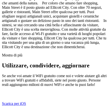
che amanti della natura. Per coloro che amano fare shopping,
Main Street è il posto giusto ad Ellicott City. Con oltre 70 negozi,
gallerie e ristoranti, Main Street offre qualcosa per tutti. Puoi
sfogliare negozi artigianali unici, acquistare gioielli e ceramiche
artigianali o gustare un delizioso pasto in uno dei tanti ristoranti. In
sintesi, se stai cercando una città bella e affascinante da visitare,
Ellicott City è una scelta meravigliosa. Con molte attività gratuite da
fare, facile accesso al Wi-Fi gratuito e una varietà di luoghi popolari
da visitare e fare shopping, Ellicott City ha qualcosa per tutti. Che tu
stia visitando per una gita di un giorno o una vacanza più lunga,
Ellicott City è una destinazione che non dimenticherai.
Mostra di più
Utilizzare, condividere, aggiornare
Se anche voi amate il WiFi gratuito come noi e volete aiutare gli altri
a trovare WiFi gratuiti e affidabili, siete nel posto giusto. Persone
reali aggiungono milioni di nuovi WiFi e anche tu puoi farlo!
Scarica per iOS