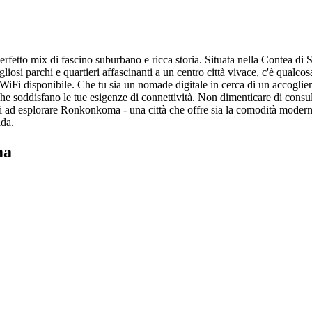
fetto mix di fascino suburbano e ricca storia. Situata nella Contea di
gliosi parchi e quartieri affascinanti a un centro città vivace, c'è qualcos
 disponibile. Che tu sia un nomade digitale in cerca di un accogliente
i che soddisfano le tue esigenze di connettività. Non dimenticare di con
ni ad esplorare Ronkonkoma - una città che offre sia la comodità moderna 
ada.
ma