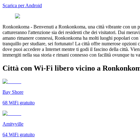
Scarica per Android
Ronkonkoma
-
Benvenuti a Ronkonkoma, una città vibrante con un per
cattureranno l'attenzione sia dei residenti che dei visitatori. Dai meravi
amano rimanere connessi, Ronkonkoma ha molti luoghi popolari con WiFi
tranquillo per studiare, sei fortunato! La città offre numerose opzion
dove puoi accedere a Internet mentre ti godi il fascino della città. Vie
immergiti nella sua storia e rimani connesso con facilità ovunque tu v
Città con Wi-Fi libero vicino a Ronkonko
Bay Shore
68
WiFi gratuito
Amityville
64
WiFi gratuito