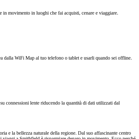
e in movimento in luoghi che fai acquisti, cenare e viaggiare.
ea dalla WiFi Map al tuo telefono o tablet e usarli quando sei offline.
u connessioni lente riducendo la quantità di dati utilizzati dal
oria e la bellezza naturale della regione. Dal suo affascinante centro
uoi viaggi a Smithfield è risparmiare denaro in movimento. Ecco perché