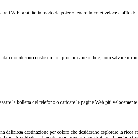
reti WiFi gratuite in modo da poter ottenere Internet veloce e affidabil
 i dati mobili sono costosi o non puoi arrivare online, puoi salvare un'ar
ssare la bolletta del telefono o caricare le pagine Web più velocemente s
na deliziosa destinazione per coloro che desiderano esplorare la ricca st
e e fare a Smithfield. Uno dei modi migliori per sfruttare al meglio i t