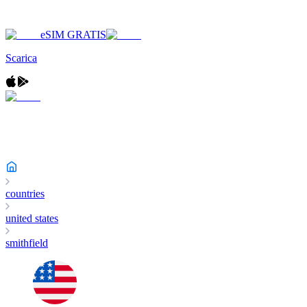
eSIM GRATIS
Scarica
countries
united states
smithfield