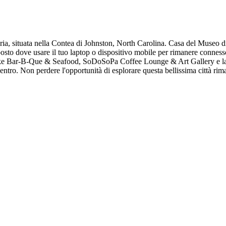
toria, situata nella Contea di Johnston, North Carolina. Casa del Museo
posto dove usare il tuo laptop o dispositivo mobile per rimanere connesso
 Lake Bar-B-Que & Seafood, SoDoSoPa Coffee Lounge & Art Gallery e la 
l centro. Non perdere l'opportunità di esplorare questa bellissima città