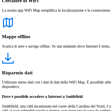
Cercatore di WiFi
La nostra app WiFi Map semplifica la localizzazione e la connessione a 
Mappe offline
Scarica le aree e naviga offline. Se stai andando dove Internet è lento,
Risparmio dati
Utilizzare meno dati con i dati di dati della WiFi Map. È possibile abba
dispositivo.
Dove è possibile accedere a Internet a Smithfield
Smithfield, una città incastonata nel cuore della Carolina del Nord, è u
città ai suoi splendidi parchi e riserve, non mancano le cose da veder