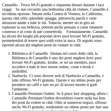
Camarillo - Trova Wi-Fi gratuito e risparmia denaro durante i tuoi
viaggi Se stai cercando una bellissima città da visitare, Camarillo è
un'ottima opzione. Situata nella Contea di Ventura, in California,
questa città offre splendide spiagge, pittoreschi parchi e varie
attrazioni adatte a tutte le età. Tuttavia, mentre sei in giro ad
esplorare la sua bellezza, potresti anche pensare a come rimanere
connesso e al costo di tale connettività. Fortunatamente, Camarillo
ha alcuni dei luoghi più popolari dove puoi trovare Wi-Fi gratuito,
permettendoti di tenere quei soldi extra in tasca. Di seguito sono
riportati alcuni dei migliori posti da visitare in città:
Biblioteca di Camarillo Situtata nel cuore della città, la
Biblioteca di Camarillo è uno dei posti migliori dove puoi
trovare Wi-Fi gratuito. Inoltre, se sei un membro, puoi
accedere a tutte le loro risorse online, come e-book e
audiolibri.
Starbucks Ci sono diverse sedi di Starbucks a Camarillo, e
tutte offrono Wi-Fi gratuito. Questo è un ottimo posto per
prendere un caffè e fare un po' di lavoro mentre ti godi
l'ambiente.
Camarillo Premium Outlets Se ti piace fare shopping, allora i
Camarillo Premium Outlets dovrebbero essere nella tua lista
dei posti da vedere in città. Oltre ai numerosi negozi, offrono
anche Wi-Fi gratuito, rendendolo un ottimo posto per fare una