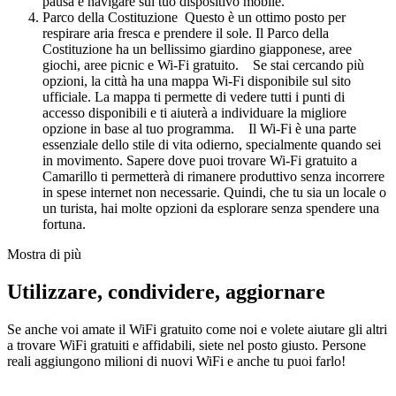
pausa e navigare sul tuo dispositivo mobile.
Parco della Costituzione Questo è un ottimo posto per
respirare aria fresca e prendere il sole. Il Parco della
Costituzione ha un bellissimo giardino giapponese, aree
giochi, aree picnic e Wi-Fi gratuito. Se stai cercando più
opzioni, la città ha una mappa Wi-Fi disponibile sul sito
ufficiale. La mappa ti permette di vedere tutti i punti di
accesso disponibili e ti aiuterà a individuare la migliore
opzione in base al tuo programma. Il Wi-Fi è una parte
essenziale dello stile di vita odierno, specialmente quando sei
in movimento. Sapere dove puoi trovare Wi-Fi gratuito a
Camarillo ti permetterà di rimanere produttivo senza incorrere
in spese internet non necessarie. Quindi, che tu sia un locale o
un turista, hai molte opzioni da esplorare senza spendere una
fortuna.
Mostra di più
Utilizzare, condividere, aggiornare
Se anche voi amate il WiFi gratuito come noi e volete aiutare gli altri
a trovare WiFi gratuiti e affidabili, siete nel posto giusto. Persone
reali aggiungono milioni di nuovi WiFi e anche tu puoi farlo!