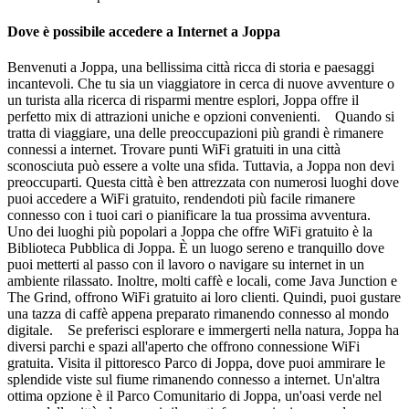
Dove è possibile accedere a Internet a Joppa
Benvenuti a Joppa, una bellissima città ricca di storia e paesaggi
incantevoli. Che tu sia un viaggiatore in cerca di nuove avventure o
un turista alla ricerca di risparmi mentre esplori, Joppa offre il
perfetto mix di attrazioni uniche e opzioni convenienti. Quando si
tratta di viaggiare, una delle preoccupazioni più grandi è rimanere
connessi a internet. Trovare punti WiFi gratuiti in una città
sconosciuta può essere a volte una sfida. Tuttavia, a Joppa non devi
preoccuparti. Questa città è ben attrezzata con numerosi luoghi dove
puoi accedere a WiFi gratuito, rendendoti più facile rimanere
connesso con i tuoi cari o pianificare la tua prossima avventura.
Uno dei luoghi più popolari a Joppa che offre WiFi gratuito è la
Biblioteca Pubblica di Joppa. È un luogo sereno e tranquillo dove
puoi metterti al passo con il lavoro o navigare su internet in un
ambiente rilassato. Inoltre, molti caffè e locali, come Java Junction e
The Grind, offrono WiFi gratuito ai loro clienti. Quindi, puoi gustare
una tazza di caffè appena preparato rimanendo connesso al mondo
digitale. Se preferisci esplorare e immergerti nella natura, Joppa ha
diversi parchi e spazi all'aperto che offrono connessione WiFi
gratuita. Visita il pittoresco Parco di Joppa, dove puoi ammirare le
splendide viste sul fiume rimanendo connesso a internet. Un'altra
ottima opzione è il Parco Comunitario di Joppa, un'oasi verde nel