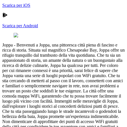
Scarica per iOS
Scarica per Android
Joppa
-
Benvenuti a Joppa, una pittoresca città piena di fascino e
ricca di storia. Situata sul magnifico Chesapeake Bay, Joppa offre un
rifugio tranquillo dal trambusto della vita quotidiana. Che tu sia un
appassionato di storia, un amante della natura o un buongustaio alla
ricerca di delizie culinarie, Joppa ha qualcosa per tutti. Per coloro
per cui rimanere connessi è una priorità, sarai felice di sapere che
Joppa vanta una serie di luoghi popolari con WiFi gratuito. Che tu
stia cercando di metterti al passo con il lavoro, connetterti con amici
e familiari o semplicemente navigare in rete, non avrai problemi a
trovare un posto che soddisfi le tue esigenze. La città offre una
comoda mappa WiFi, garantendo che tu possa trovare facilmente il
luogo più vicino con facilità. Immergiti nelle meraviglie di Joppa,
dall'esplorare i luoghi storici al concederti deliziosi piatti di pesce.
Che tu stia passeggiando lungo le strade incantevoli o godendoti la
bellezza della baia, Joppa promette un'esperienza indimenticabile.
Non dimenticare di approfittare dei punti di accesso WiFi gratuiti
della città per condividere le tue avventure con amici e familiari a