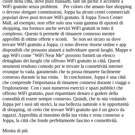
cuore della città, dove puoi rilassarti, fare un picnic e accedere a
WiFi gratuito senza problemi. Per coloro che amano fare shopping
o devono sbrigare commissioni, Joppa ha alcuni centri commerciali
popolari dove puoi trovare WiFi gratuito. Il Joppa Town Center
Mall, ad esempio, non offre solo una vasta gamma di opzioni di
shopping, ma fornisce anche servizi WiFi gratuiti in tutto il
complesso. Questo ti permette di rimanere connesso mentre
approfitti di ottime offerte e sconti. Se non sei sicuro su dove
trovare WiFi gratuito a Joppa, ci sono diverse risorse online e app
disponibili che possono aiutarti a individuare questi luoghi. Mappe e
app WiFi come "WiFi Near Me" possono fornirti un elenco
dettagliato dei luoghi che offrono WiFi gratuito in città. Questi
strumenti rendono comodo per te trovare la connettività internet
ovunque tu vada, garantendo che tu possa rimanere facilmente
connesso durante la tua visita. In conclusione, Joppa è una città
che comprende l'importanza di rimanere connessi durante i viaggi o
l'esplorazione. Con i suoi numerosi esercizi e spazi pubblici che
offrono WiFi gratuito, puoi risparmiare denaro e godere della
comodità di essere sempre connesso. Quindi, che tu stia visitando
Joppa per i suoi siti storici, la sua bellezza naturale o le opportunità
di shopping, sii certo che trovare WiFi gratuito qui è un gioco da
ragazzi. Approfitta al massimo della tua visita e resta connesso a
Joppa, la città che fonde perfettamente fascino e connettività.
Mostra di più