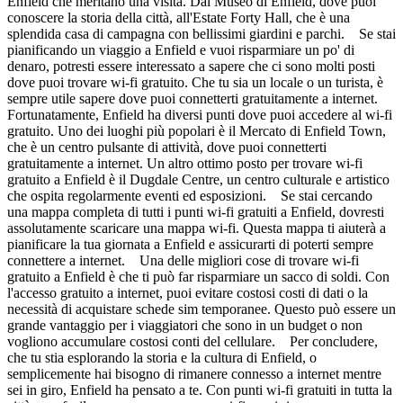
Enfield che meritano una visita. Dal Museo di Enfield, dove puoi
conoscere la storia della città, all'Estate Forty Hall, che è una
splendida casa di campagna con bellissimi giardini e parchi. Se stai
pianificando un viaggio a Enfield e vuoi risparmiare un po' di
denaro, potresti essere interessato a sapere che ci sono molti posti
dove puoi trovare wi-fi gratuito. Che tu sia un locale o un turista, è
sempre utile sapere dove puoi connetterti gratuitamente a internet.
Fortunatamente, Enfield ha diversi punti dove puoi accedere al wi-fi
gratuito. Uno dei luoghi più popolari è il Mercato di Enfield Town,
che è un centro pulsante di attività, dove puoi connetterti
gratuitamente a internet. Un altro ottimo posto per trovare wi-fi
gratuito a Enfield è il Dugdale Centre, un centro culturale e artistico
che ospita regolarmente eventi ed esposizioni. Se stai cercando
una mappa completa di tutti i punti wi-fi gratuiti a Enfield, dovresti
assolutamente scaricare una mappa wi-fi. Questa mappa ti aiuterà a
pianificare la tua giornata a Enfield e assicurarti di poterti sempre
connettere a internet. Una delle migliori cose di trovare wi-fi
gratuito a Enfield è che ti può far risparmiare un sacco di soldi. Con
l'accesso gratuito a internet, puoi evitare costosi costi di dati o la
necessità di acquistare schede sim temporanee. Questo può essere un
grande vantaggio per i viaggiatori che sono in un budget o non
vogliono accumulare costosi conti del cellulare. Per concludere,
che tu stia esplorando la storia e la cultura di Enfield, o
semplicemente hai bisogno di rimanere connesso a internet mentre
sei in giro, Enfield ha pensato a te. Con punti wi-fi gratuiti in tutta la