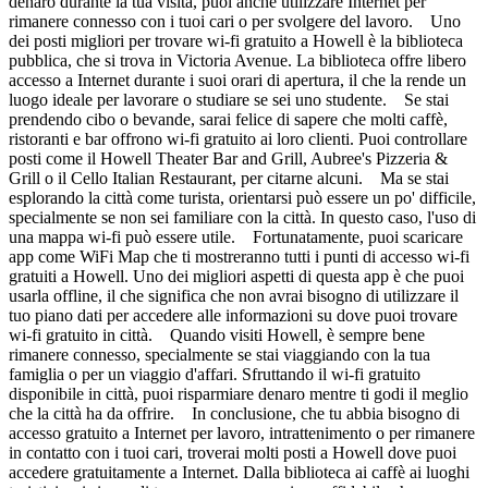
denaro durante la tua visita, puoi anche utilizzare Internet per
rimanere connesso con i tuoi cari o per svolgere del lavoro. Uno
dei posti migliori per trovare wi-fi gratuito a Howell è la biblioteca
pubblica, che si trova in Victoria Avenue. La biblioteca offre libero
accesso a Internet durante i suoi orari di apertura, il che la rende un
luogo ideale per lavorare o studiare se sei uno studente. Se stai
prendendo cibo o bevande, sarai felice di sapere che molti caffè,
ristoranti e bar offrono wi-fi gratuito ai loro clienti. Puoi controllare
posti come il Howell Theater Bar and Grill, Aubree's Pizzeria &
Grill o il Cello Italian Restaurant, per citarne alcuni. Ma se stai
esplorando la città come turista, orientarsi può essere un po' difficile,
specialmente se non sei familiare con la città. In questo caso, l'uso di
una mappa wi-fi può essere utile. Fortunatamente, puoi scaricare
app come WiFi Map che ti mostreranno tutti i punti di accesso wi-fi
gratuiti a Howell. Uno dei migliori aspetti di questa app è che puoi
usarla offline, il che significa che non avrai bisogno di utilizzare il
tuo piano dati per accedere alle informazioni su dove puoi trovare
wi-fi gratuito in città. Quando visiti Howell, è sempre bene
rimanere connesso, specialmente se stai viaggiando con la tua
famiglia o per un viaggio d'affari. Sfruttando il wi-fi gratuito
disponibile in città, puoi risparmiare denaro mentre ti godi il meglio
che la città ha da offrire. In conclusione, che tu abbia bisogno di
accesso gratuito a Internet per lavoro, intrattenimento o per rimanere
in contatto con i tuoi cari, troverai molti posti a Howell dove puoi
accedere gratuitamente a Internet. Dalla biblioteca ai caffè ai luoghi