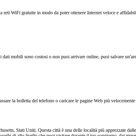
reti WiFi gratuite in modo da poter ottenere Internet veloce e affidabil
 i dati mobili sono costosi o non puoi arrivare online, puoi salvare un'ar
ssare la bolletta del telefono o caricare le pagine Web più velocemente s
etts, Stati Uniti. Questa città è una delle località più apprezzate dalle f
luoghi di alto livello che puoi visitare durante il tuo soggiorno, dai muse