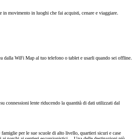
e in movimento in luoghi che fai acquisti, cenare e viaggiare.
ea dalla WiFi Map al tuo telefono o tablet e usarli quando sei offline.
u connessioni lente riducendo la quantità di dati utilizzati dal
amiglie per le sue scuole di alto livello, quartieri sicuri e case
i ai parchi ai sentieri escursionistici. Una delle destinazioni più