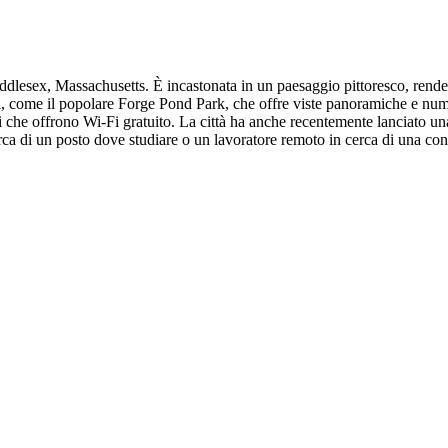
ddlesex, Massachusetts. È incastonata in un paesaggio pittoresco, rendend
, come il popolare Forge Pond Park, che offre viste panoramiche e numer
i che offrono Wi-Fi gratuito. La città ha anche recentemente lanciato una 
cerca di un posto dove studiare o un lavoratore remoto in cerca di una con