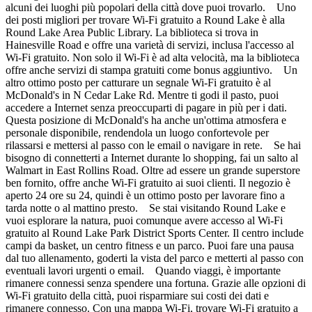
alcuni dei luoghi più popolari della città dove puoi trovarlo. Uno
dei posti migliori per trovare Wi-Fi gratuito a Round Lake è alla
Round Lake Area Public Library. La biblioteca si trova in
Hainesville Road e offre una varietà di servizi, inclusa l'accesso al
Wi-Fi gratuito. Non solo il Wi-Fi è ad alta velocità, ma la biblioteca
offre anche servizi di stampa gratuiti come bonus aggiuntivo. Un
altro ottimo posto per catturare un segnale Wi-Fi gratuito è al
McDonald's in N Cedar Lake Rd. Mentre ti godi il pasto, puoi
accedere a Internet senza preoccuparti di pagare in più per i dati.
Questa posizione di McDonald's ha anche un'ottima atmosfera e
personale disponibile, rendendola un luogo confortevole per
rilassarsi e mettersi al passo con le email o navigare in rete. Se hai
bisogno di connetterti a Internet durante lo shopping, fai un salto al
Walmart in East Rollins Road. Oltre ad essere un grande superstore
ben fornito, offre anche Wi-Fi gratuito ai suoi clienti. Il negozio è
aperto 24 ore su 24, quindi è un ottimo posto per lavorare fino a
tarda notte o al mattino presto. Se stai visitando Round Lake e
vuoi esplorare la natura, puoi comunque avere accesso al Wi-Fi
gratuito al Round Lake Park District Sports Center. Il centro include
campi da basket, un centro fitness e un parco. Puoi fare una pausa
dal tuo allenamento, goderti la vista del parco e metterti al passo con
eventuali lavori urgenti o email. Quando viaggi, è importante
rimanere connessi senza spendere una fortuna. Grazie alle opzioni di
Wi-Fi gratuito della città, puoi risparmiare sui costi dei dati e
rimanere connesso. Con una mappa Wi-Fi, trovare Wi-Fi gratuito a