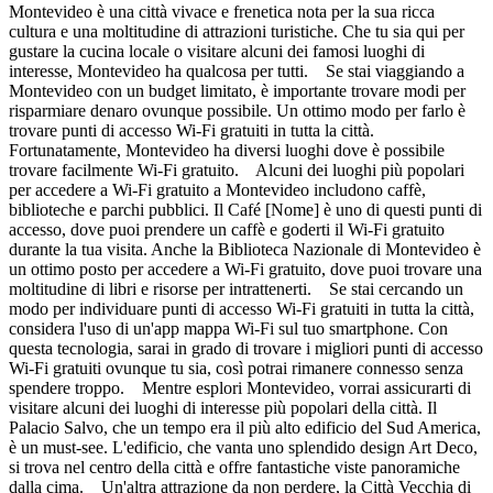
Montevideo è una città vivace e frenetica nota per la sua ricca
cultura e una moltitudine di attrazioni turistiche. Che tu sia qui per
gustare la cucina locale o visitare alcuni dei famosi luoghi di
interesse, Montevideo ha qualcosa per tutti. Se stai viaggiando a
Montevideo con un budget limitato, è importante trovare modi per
risparmiare denaro ovunque possibile. Un ottimo modo per farlo è
trovare punti di accesso Wi-Fi gratuiti in tutta la città.
Fortunatamente, Montevideo ha diversi luoghi dove è possibile
trovare facilmente Wi-Fi gratuito. Alcuni dei luoghi più popolari
per accedere a Wi-Fi gratuito a Montevideo includono caffè,
biblioteche e parchi pubblici. Il Café [Nome] è uno di questi punti di
accesso, dove puoi prendere un caffè e goderti il Wi-Fi gratuito
durante la tua visita. Anche la Biblioteca Nazionale di Montevideo è
un ottimo posto per accedere a Wi-Fi gratuito, dove puoi trovare una
moltitudine di libri e risorse per intrattenerti. Se stai cercando un
modo per individuare punti di accesso Wi-Fi gratuiti in tutta la città,
considera l'uso di un'app mappa Wi-Fi sul tuo smartphone. Con
questa tecnologia, sarai in grado di trovare i migliori punti di accesso
Wi-Fi gratuiti ovunque tu sia, così potrai rimanere connesso senza
spendere troppo. Mentre esplori Montevideo, vorrai assicurarti di
visitare alcuni dei luoghi di interesse più popolari della città. Il
Palacio Salvo, che un tempo era il più alto edificio del Sud America,
è un must-see. L'edificio, che vanta uno splendido design Art Deco,
si trova nel centro della città e offre fantastiche viste panoramiche
dalla cima. Un'altra attrazione da non perdere, la Città Vecchia di