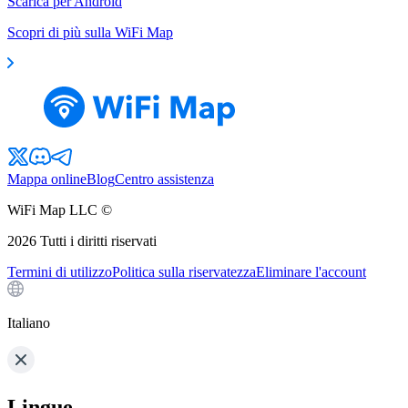
Scarica per Android
Scopri di più sulla WiFi Map
Mappa online
Blog
Centro assistenza
WiFi Map LLC ©
2026
Tutti i diritti riservati
Termini di utilizzo
Politica sulla riservatezza
Eliminare l'account
Italiano
Lingue