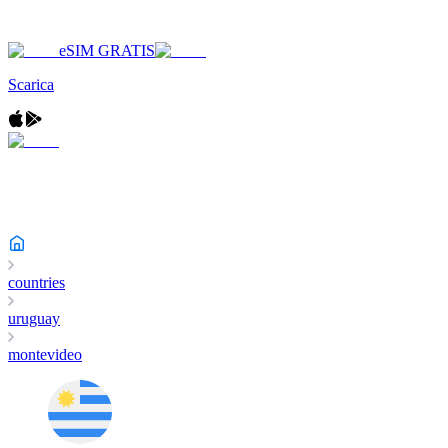
eSIM GRATIS
Scarica
countries
uruguay
montevideo