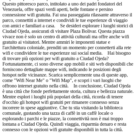
Questo pittoresco parco, intitolato a uno dei padri fondatori del
Venezuela, offre spazi verdi aperti, belle fontane e persino
connessione wifi gratuita. Fai una passeggiata rilassante attraverso il
parco, connettiti a internet e condividi le tue esperienze di viaggio
con amici e familiari a casa. Se desideri esplorare i luoghi storici di
Ciudad Ojeda, assicurati di visitare Plaza Bolivar. Questa piazza
vivace non è solo un centro di attività culturali ma offre anche wifi
gratuito ai visitatori. Mentre ammiri le imponenti statue e
l'architettura coloniale, prenditi un momento per connetterti alla rete
wifi e condividere le tue esperienze sui social media. Hai bisogno
di trovare più opzioni per wifi gratuito a Ciudad Ojeda?
Fortunatamente, ci sono diverse app mobili e siti web disponibili che
forniscono dettagliate mappe wifi, indicando le posizioni degli
hotspot nelle vicinanze. Scarica semplicemente una di queste app,
come "Wifi Near Me" o "Wifi Map", e scopri i vari luoghi che
offrono internet gratuito nella città. In conclusione, Ciudad Ojeda
è una città che fonde perfettamente storia, cultura e bellezza naturale.
Mentre esplori i luoghi più popolari della città, ricorda di tenere
d'occhio gli hotspot wifi gratuiti per rimanere connesso senza
incorrere in spese aggiuntive. Che tu stia visitando la biblioteca
comunale, gustando una tazza di caffè in un caffè locale o
esplorando i parchi e le piazze, la connettività non è mai troppo
lontana a Ciudad Ojeda. Quindi viaggia, risparmia denaro e resta
connesso con le opzioni wifi gratuite disponibili in tutta la città.