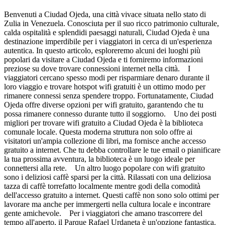
Benvenuti a Ciudad Ojeda, una città vivace situata nello stato di
Zulia in Venezuela. Conosciuta per il suo ricco patrimonio culturale,
calda ospitalità e splendidi paesaggi naturali, Ciudad Ojeda è una
destinazione imperdibile per i viaggiatori in cerca di un'esperienza
autentica. In questo articolo, esploreremo alcuni dei luoghi più
popolari da visitare a Ciudad Ojeda e ti forniremo informazioni
preziose su dove trovare connessioni internet nella città. I
viaggiatori cercano spesso modi per risparmiare denaro durante il
loro viaggio e trovare hotspot wifi gratuiti è un ottimo modo per
rimanere connessi senza spendere troppo. Fortunatamente, Ciudad
Ojeda offre diverse opzioni per wifi gratuito, garantendo che tu
possa rimanere connesso durante tutto il soggiorno. Uno dei posti
migliori per trovare wifi gratuito a Ciudad Ojeda è la biblioteca
comunale locale. Questa moderna struttura non solo offre ai
visitatori un'ampia collezione di libri, ma fornisce anche accesso
gratuito a internet. Che tu debba controllare le tue email o pianificare
la tua prossima avventura, la biblioteca è un luogo ideale per
connettersi alla rete. Un altro luogo popolare con wifi gratuito
sono i deliziosi caffè sparsi per la città. Rilassati con una deliziosa
tazza di caffè torrefatto localmente mentre godi della comodità
dell'accesso gratuito a internet. Questi caffè non sono solo ottimi per
lavorare ma anche per immergerti nella cultura locale e incontrare
gente amichevole. Per i viaggiatori che amano trascorrere del
tempo all'aperto, il Parque Rafael Urdaneta è un'opzione fantastica.