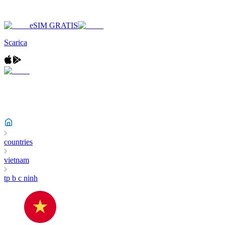
eSIM GRATIS
Scarica
countries
vietnam
tp b c ninh