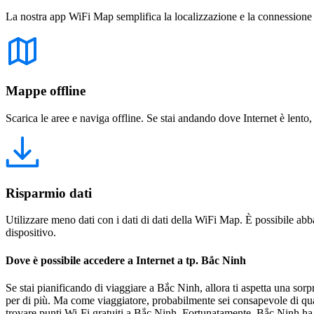
La nostra app WiFi Map semplifica la localizzazione e la connessione a 
Mappe offline
Scarica le aree e naviga offline. Se stai andando dove Internet è lento,
Risparmio dati
Utilizzare meno dati con i dati di dati della WiFi Map. È possibile abba
dispositivo.
Dove è possibile accedere a Internet a tp. Bắc Ninh
Se stai pianificando di viaggiare a Bắc Ninh, allora ti aspetta una sor
per di più. Ma come viaggiatore, probabilmente sei consapevole di qua
trovare punti Wi-Fi gratuiti a Bắc Ninh. Fortunatamente, Bắc Ninh ha mo