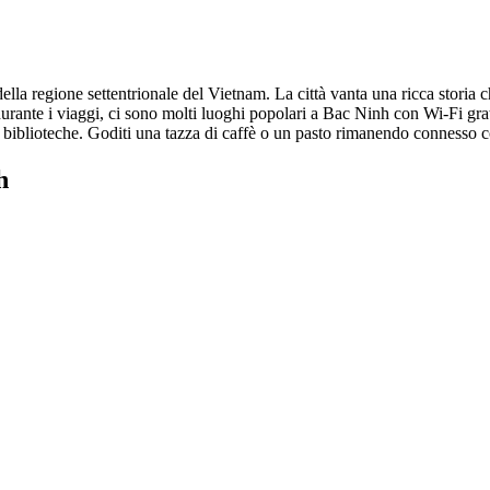
lla regione settentrionale del Vietnam. La città vanta una ricca storia che
rante i viaggi, ci sono molti luoghi popolari a Bac Ninh con Wi-Fi grat
biblioteche. Goditi una tazza di caffè o un pasto rimanendo connesso con
h