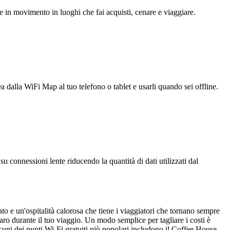
e in movimento in luoghi che fai acquisti, cenare e viaggiare.
ea dalla WiFi Map al tuo telefono o tablet e usarli quando sei offline.
u connessioni lente riducendo la quantità di dati utilizzati dal
to e un'ospitalità calorosa che tiene i viaggiatori che tornano sempre
o durante il tuo viaggio. Un modo semplice per tagliare i costi è
lcuni dei punti Wi-Fi gratuiti più popolari includono il Coffee House,