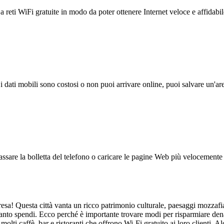
reti WiFi gratuite in modo da poter ottenere Internet veloce e affidabil
 i dati mobili sono costosi o non puoi arrivare online, puoi salvare un'ar
ssare la bolletta del telefono o caricare le pagine Web più velocemente s
presa! Questa città vanta un ricco patrimonio culturale, paesaggi mozzafia
nto spendi. Ecco perché è importante trovare modi per risparmiare denar
lti caffè, bar e ristoranti che offrono Wi-Fi gratuito ai loro clienti. A