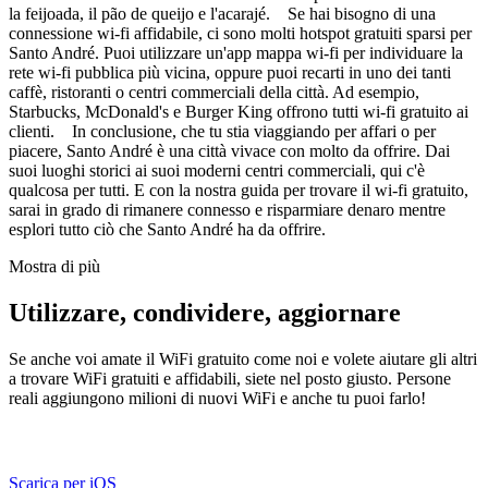
la feijoada, il pão de queijo e l'acarajé. Se hai bisogno di una
connessione wi-fi affidabile, ci sono molti hotspot gratuiti sparsi per
Santo André. Puoi utilizzare un'app mappa wi-fi per individuare la
rete wi-fi pubblica più vicina, oppure puoi recarti in uno dei tanti
caffè, ristoranti o centri commerciali della città. Ad esempio,
Starbucks, McDonald's e Burger King offrono tutti wi-fi gratuito ai
clienti. In conclusione, che tu stia viaggiando per affari o per
piacere, Santo André è una città vivace con molto da offrire. Dai
suoi luoghi storici ai suoi moderni centri commerciali, qui c'è
qualcosa per tutti. E con la nostra guida per trovare il wi-fi gratuito,
sarai in grado di rimanere connesso e risparmiare denaro mentre
esplori tutto ciò che Santo André ha da offrire.
Mostra di più
Utilizzare, condividere, aggiornare
Se anche voi amate il WiFi gratuito come noi e volete aiutare gli altri
a trovare WiFi gratuiti e affidabili, siete nel posto giusto. Persone
reali aggiungono milioni di nuovi WiFi e anche tu puoi farlo!
Scarica per iOS