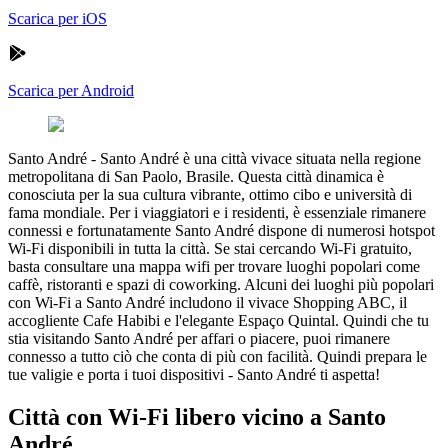
Scarica per iOS
Scarica per Android
Santo André
-
Santo André è una città vivace situata nella regione
metropolitana di San Paolo, Brasile. Questa città dinamica è
conosciuta per la sua cultura vibrante, ottimo cibo e università di
fama mondiale. Per i viaggiatori e i residenti, è essenziale rimanere
connessi e fortunatamente Santo André dispone di numerosi hotspot
Wi-Fi disponibili in tutta la città. Se stai cercando Wi-Fi gratuito,
basta consultare una mappa wifi per trovare luoghi popolari come
caffè, ristoranti e spazi di coworking. Alcuni dei luoghi più popolari
con Wi-Fi a Santo André includono il vivace Shopping ABC, il
accogliente Cafe Habibi e l'elegante Espaço Quintal. Quindi che tu
stia visitando Santo André per affari o piacere, puoi rimanere
connesso a tutto ciò che conta di più con facilità. Quindi prepara le
tue valigie e porta i tuoi dispositivi - Santo André ti aspetta!
Città con Wi-Fi libero vicino a Santo
André