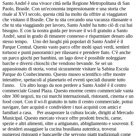
Santo André è una vivace città nella Regione Metropolitana di San
Paolo, Brasile. Con un'economia impressionante e una storia che
risale al XVI secolo, questa città ha molto da offrire ai viaggiatori
che visitano il Brasile. Che tu stia cercando una vacanza rilassante o
che tu stia viaggiando per lavoro, Santo André ha tutto ciò di cui hai
bisogno. E con la nostra guida per trovare il wi-fi gratuito a Santo
André, sarai in grado di rimanere connesso e risparmiare denaro allo
stesso tempo. Uno dei luoghi più popolari di Santo André è il
Parque Central. Questo vasto parco offre molti spazi verdi, sentieri
tortuosi e punti panoramici per rilassarsi e prendere fiato. C'è anche
un parco giochi per bambini, un lago dove è possibile noleggiare
barche e diversi chioschi che vendono bevande. Se sei un
appassionato di storia, vorrai sicuramente visitare la Sabina Escola
Parque do Conhecimento. Questo museo scientifico offre mostre
interattive, spettacoli al planetario ed eventi speciali durante tutto
l'anno. Un altro luogo da non perdere a Santo André è il centro
commerciale Grand Plaza. Questo enorme centro commerciale vanta
oltre 300 negozi, tra cui marchi internazionali, ristoranti, cinema e un
food court. Con il wi-fi gratuito in tutto il centro commerciale, potrai
navigare, fare acquisti e condividere i tuoi acquisti con amici e
familiari a casa. Per assaporare la cultura locale, dirigiti al Mercado
Municipal. Questo mercato vivace offre prodotti freschi, carne,
spezie e altri alimenti, oltre a artigianato, abbigliamento e souvenir. E
se desideri assaggiare la cucina brasiliana autentica, troverai
numerosi ristoranti e bancarelle che servono piatti tradizionali come