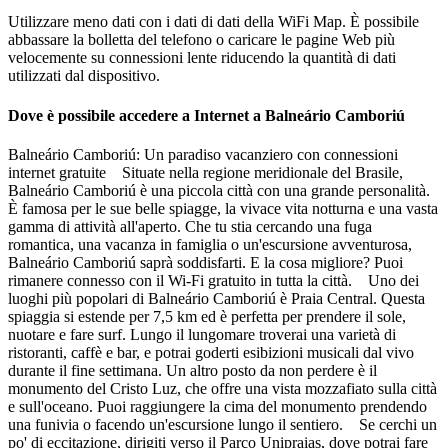
Utilizzare meno dati con i dati di dati della WiFi Map. È possibile
abbassare la bolletta del telefono o caricare le pagine Web più
velocemente su connessioni lente riducendo la quantità di dati
utilizzati dal dispositivo.
Dove è possibile accedere a Internet a Balneário Camboriú
Balneário Camboriú: Un paradiso vacanziero con connessioni
internet gratuite Situate nella regione meridionale del Brasile,
Balneário Camboriú è una piccola città con una grande personalità.
È famosa per le sue belle spiagge, la vivace vita notturna e una vasta
gamma di attività all'aperto. Che tu stia cercando una fuga
romantica, una vacanza in famiglia o un'escursione avventurosa,
Balneário Camboriú saprà soddisfarti. E la cosa migliore? Puoi
rimanere connesso con il Wi-Fi gratuito in tutta la città. Uno dei
luoghi più popolari di Balneário Camboriú è Praia Central. Questa
spiaggia si estende per 7,5 km ed è perfetta per prendere il sole,
nuotare e fare surf. Lungo il lungomare troverai una varietà di
ristoranti, caffè e bar, e potrai goderti esibizioni musicali dal vivo
durante il fine settimana. Un altro posto da non perdere è il
monumento del Cristo Luz, che offre una vista mozzafiato sulla città
e sull'oceano. Puoi raggiungere la cima del monumento prendendo
una funivia o facendo un'escursione lungo il sentiero. Se cerchi un
po' di eccitazione, dirigiti verso il Parco Unipraias, dove potrai fare