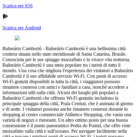
Scarica per iOS
Scarica per Android
Balneário Camboriú
-
Balneário Camboriú è una bellissima città
costiera situata nello stato meridionale di Santa Catarina, Brasile.
Conosciuta per le sue spiagge mozzafiato e la vivace vita notturna,
Balneário Camboriú è una meta popolare tra i turisti di tutto il
mondo. Una cosa che migliora l'esperienza dei visitatori a Balneário
Camboriú è il suo affidabile servizio Wi-Fi. Con punti di accesso
Wi-Fi gratuiti disponibili in tutta la città, i viaggiatori possono
rimanere connessi con amici e familiari a casa, nonché accedere a
informazioni utili sulla città. Alcuni dei luoghi più popolari a
Balneário Camboriú che offrono Wi-Fi gratuito includono la
principale spiaggia della città, Praia Central, che è animata di giorno
e di notte. I visitatori possono anche rimanere connessi durante lo
shopping al centro commerciale Atlântico Shopping, che vanta una
varietà di negozi e ristoranti. Un altro ottimo posto per una buona
connessione è il punto panoramico Pedra do Pontal, che offre viste
mozzafiato sulla città e sull'oceano. Per navigare facilmente nella
città e trovare i migliori punti di accesso Wi-Fi, i turisti possono