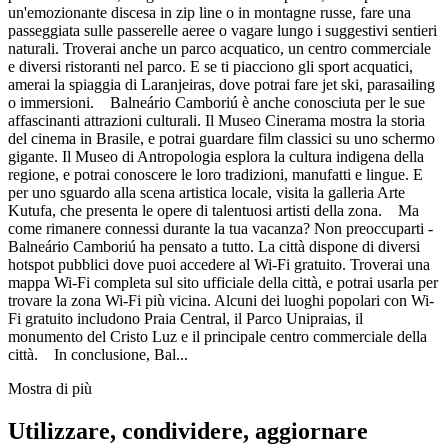
un'emozionante discesa in zip line o in montagne russe, fare una
passeggiata sulle passerelle aeree o vagare lungo i suggestivi sentieri
naturali. Troverai anche un parco acquatico, un centro commerciale
e diversi ristoranti nel parco. E se ti piacciono gli sport acquatici,
amerai la spiaggia di Laranjeiras, dove potrai fare jet ski, parasailing
o immersioni. Balneário Camboriú è anche conosciuta per le sue
affascinanti attrazioni culturali. Il Museo Cinerama mostra la storia
del cinema in Brasile, e potrai guardare film classici su uno schermo
gigante. Il Museo di Antropologia esplora la cultura indigena della
regione, e potrai conoscere le loro tradizioni, manufatti e lingue. E
per uno sguardo alla scena artistica locale, visita la galleria Arte
Kutufa, che presenta le opere di talentuosi artisti della zona. Ma
come rimanere connessi durante la tua vacanza? Non preoccuparti -
Balneário Camboriú ha pensato a tutto. La città dispone di diversi
hotspot pubblici dove puoi accedere al Wi-Fi gratuito. Troverai una
mappa Wi-Fi completa sul sito ufficiale della città, e potrai usarla per
trovare la zona Wi-Fi più vicina. Alcuni dei luoghi popolari con Wi-
Fi gratuito includono Praia Central, il Parco Unipraias, il
monumento del Cristo Luz e il principale centro commerciale della
città. In conclusione, Bal...
Mostra di più
Utilizzare, condividere, aggiornare