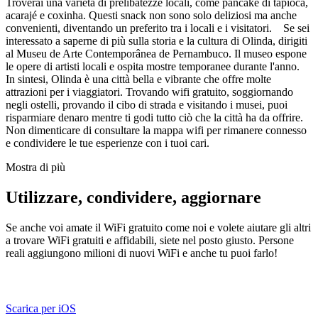
Troverai una varietà di prelibatezze locali, come pancake di tapioca,
acarajé e coxinha. Questi snack non sono solo deliziosi ma anche
convenienti, diventando un preferito tra i locali e i visitatori. Se sei
interessato a saperne di più sulla storia e la cultura di Olinda, dirigiti
al Museu de Arte Contemporânea de Pernambuco. Il museo espone
le opere di artisti locali e ospita mostre temporanee durante l'anno.
In sintesi, Olinda è una città bella e vibrante che offre molte
attrazioni per i viaggiatori. Trovando wifi gratuito, soggiornando
negli ostelli, provando il cibo di strada e visitando i musei, puoi
risparmiare denaro mentre ti godi tutto ciò che la città ha da offrire.
Non dimenticare di consultare la mappa wifi per rimanere connesso
e condividere le tue esperienze con i tuoi cari.
Mostra di più
Utilizzare, condividere, aggiornare
Se anche voi amate il WiFi gratuito come noi e volete aiutare gli altri
a trovare WiFi gratuiti e affidabili, siete nel posto giusto. Persone
reali aggiungono milioni di nuovi WiFi e anche tu puoi farlo!
Scarica per iOS