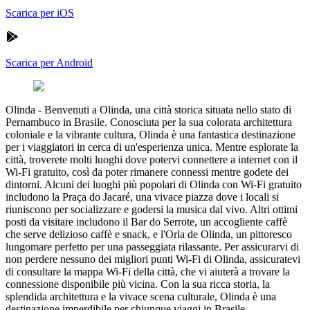
Scarica per iOS
Scarica per Android
Olinda
-
Benvenuti a Olinda, una città storica situata nello stato di
Pernambuco in Brasile. Conosciuta per la sua colorata architettura
coloniale e la vibrante cultura, Olinda è una fantastica destinazione
per i viaggiatori in cerca di un'esperienza unica. Mentre esplorate la
città, troverete molti luoghi dove potervi connettere a internet con il
Wi-Fi gratuito, così da poter rimanere connessi mentre godete dei
dintorni. Alcuni dei luoghi più popolari di Olinda con Wi-Fi gratuito
includono la Praça do Jacaré, una vivace piazza dove i locali si
riuniscono per socializzare e godersi la musica dal vivo. Altri ottimi
posti da visitare includono il Bar do Serrote, un accogliente caffè
che serve delizioso caffè e snack, e l'Orla de Olinda, un pittoresco
lungomare perfetto per una passeggiata rilassante. Per assicurarvi di
non perdere nessuno dei migliori punti Wi-Fi di Olinda, assicuratevi
di consultare la mappa Wi-Fi della città, che vi aiuterà a trovare la
connessione disponibile più vicina. Con la sua ricca storia, la
splendida architettura e la vivace scena culturale, Olinda è una
destinazione imperdibile per chiunque viaggi in Brasile.