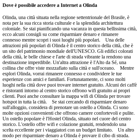
Dove è possibile accedere a Internet a Olinda
Olinda, una città situata nella regione settentrionale del Brasile, è
nota per la sua ricca storia culturale e la splendida architettura
coloniale. Se stai pianificando una vacanza in questa bellissima città,
ecco alcuni consigli su come risparmiare denaro e rimanere
connesso mentre scopri i suoi luoghi più popolari. Una delle
attrazioni più popolari di Olinda è il centro storico della città, che è
un sito del patrimonio mondiale dell'UNESCO. Gli edifici colorati
della città, le belle chiese e l'arte di strada vibrante la rendono una
destinazione imperdibile. Un'altra attrazione è l'Alto da Sé, una
collina che offre viste mozzafiato sulla città e sull'oceano. Mentre
esplori Olinda, vorrai rimanere connesso e condividere le tue
esperienze con amici e familiari. Fortunatamente, ci sono molti
luoghi nella città dove puoi trovare internet gratuito. Alcuni dei caffè
e ristoranti intorno al centro storico offrono wifi gratuito ai propri
clienti. Puoi anche consultare la mappa wifi di Olinda per trovare
hotspot in tutta la città. Se stai cercando di risparmiare denaro
sull'alloggio, considera di prenotare un ostello a Olinda. Ci sono
molte opzioni convenienti che offrono camere confortevoli e pulite.
Un ostello popolare è l'Hostel Olinda, situato nel cuore del centro
storico. L'ostello offre wifi e colazione gratuiti, rendendolo una
scelta eccellente per i viaggiatori con un budget limitato. Un altro
modo per risparmiare denaro a Olinda è provare il cibo di strada.