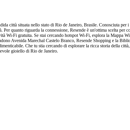
da città situata nello stato di Rio de Janeiro, Brasile. Conosciuta per i 
 età. Per quanto riguarda la connessione, Resende è un'ottima scelta per co
tività Wi-Fi gratuita. Se stai cercando hotspot Wi-Fi, esplora la Mappa Wi
includono Avenida Marechal Castelo Branco, Resende Shopping e la Bibli
enticabile. Che tu stia cercando di esplorare la ricca storia della città
evole gioiello di Rio de Janeiro.