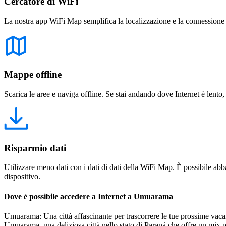
Cercatore di WiFi
La nostra app WiFi Map semplifica la localizzazione e la connessione a 
Mappe offline
Scarica le aree e naviga offline. Se stai andando dove Internet è lento,
Risparmio dati
Utilizzare meno dati con i dati di dati della WiFi Map. È possibile abba
dispositivo.
Dove è possibile accedere a Internet a Umuarama
Umuarama: Una città affascinante per trascorrere le tue prossime vaca
Umuarama, una deliziosa città nello stato di Paraná che offre un mix per