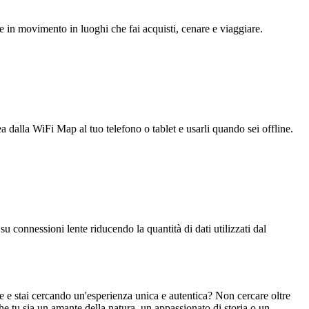
e in movimento in luoghi che fai acquisti, cenare e viaggiare.
ea dalla WiFi Map al tuo telefono o tablet e usarli quando sei offline.
u connessioni lente riducendo la quantità di dati utilizzati dal
 e stai cercando un'esperienza unica e autentica? Non cercare oltre
Che tu sia un amante della natura, un appassionato di storia o un