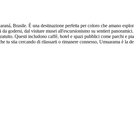
Paraná, Brasile. È una destinazione perfetta per coloro che amano esplora
tà da godersi, dal visitare musei all'escursionismo su sentieri panoramici
ito. Questi includono caffè, hotel e spazi pubblici come parchi e piazze.
he tu stia cercando di rilassarti o rimanere connesso, Umuarama è la des