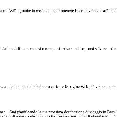
reti WiFi gratuite in modo da poter ottenere Internet veloce e affidabil
 i dati mobili sono costosi o non puoi arrivare online, puoi salvare un'ar
ssare la bolletta del telefono o caricare le pagine Web più velocemente s
nze Stai pianificando la tua prossima destinazione di viaggio in Brasile
fetto di natura, cultura ed eccitazione per tutti i tipi di viaggiatori. 