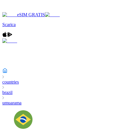
eSIM GRATIS
Scarica
countries
brazil
umuarama