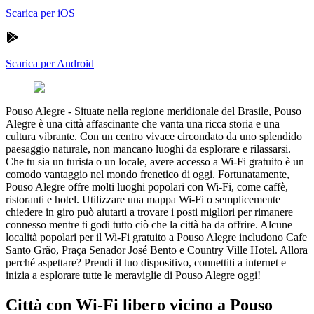
Scarica per iOS
Scarica per Android
Pouso Alegre
-
Situate nella regione meridionale del Brasile, Pouso
Alegre è una città affascinante che vanta una ricca storia e una
cultura vibrante. Con un centro vivace circondato da uno splendido
paesaggio naturale, non mancano luoghi da esplorare e rilassarsi.
Che tu sia un turista o un locale, avere accesso a Wi-Fi gratuito è un
comodo vantaggio nel mondo frenetico di oggi. Fortunatamente,
Pouso Alegre offre molti luoghi popolari con Wi-Fi, come caffè,
ristoranti e hotel. Utilizzare una mappa Wi-Fi o semplicemente
chiedere in giro può aiutarti a trovare i posti migliori per rimanere
connesso mentre ti godi tutto ciò che la città ha da offrire. Alcune
località popolari per il Wi-Fi gratuito a Pouso Alegre includono Cafe
Santo Grão, Praça Senador José Bento e Country Ville Hotel. Allora
perché aspettare? Prendi il tuo dispositivo, connettiti a internet e
inizia a esplorare tutte le meraviglie di Pouso Alegre oggi!
Città con Wi-Fi libero vicino a Pouso