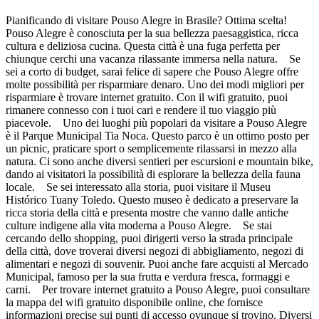
Pianificando di visitare Pouso Alegre in Brasile? Ottima scelta!
Pouso Alegre è conosciuta per la sua bellezza paesaggistica, ricca
cultura e deliziosa cucina. Questa città è una fuga perfetta per
chiunque cerchi una vacanza rilassante immersa nella natura. Se
sei a corto di budget, sarai felice di sapere che Pouso Alegre offre
molte possibilità per risparmiare denaro. Uno dei modi migliori per
risparmiare è trovare internet gratuito. Con il wifi gratuito, puoi
rimanere connesso con i tuoi cari e rendere il tuo viaggio più
piacevole. Uno dei luoghi più popolari da visitare a Pouso Alegre
è il Parque Municipal Tia Noca. Questo parco è un ottimo posto per
un picnic, praticare sport o semplicemente rilassarsi in mezzo alla
natura. Ci sono anche diversi sentieri per escursioni e mountain bike,
dando ai visitatori la possibilità di esplorare la bellezza della fauna
locale. Se sei interessato alla storia, puoi visitare il Museu
Histórico Tuany Toledo. Questo museo è dedicato a preservare la
ricca storia della città e presenta mostre che vanno dalle antiche
culture indigene alla vita moderna a Pouso Alegre. Se stai
cercando dello shopping, puoi dirigerti verso la strada principale
della città, dove troverai diversi negozi di abbigliamento, negozi di
alimentari e negozi di souvenir. Puoi anche fare acquisti al Mercado
Municipal, famoso per la sua frutta e verdura fresca, formaggi e
carni. Per trovare internet gratuito a Pouso Alegre, puoi consultare
la mappa del wifi gratuito disponibile online, che fornisce
informazioni precise sui punti di accesso ovunque si trovino. Diversi