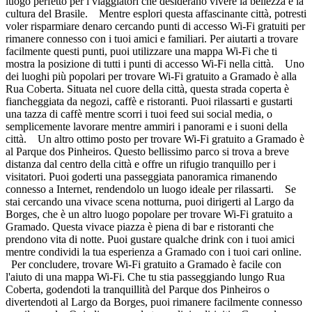
luogo perfetto per i viaggiatori che desiderano vivere la bellezza e la
cultura del Brasile. Mentre esplori questa affascinante città, potresti
voler risparmiare denaro cercando punti di accesso Wi-Fi gratuiti per
rimanere connesso con i tuoi amici e familiari. Per aiutarti a trovare
facilmente questi punti, puoi utilizzare una mappa Wi-Fi che ti
mostra la posizione di tutti i punti di accesso Wi-Fi nella città. Uno
dei luoghi più popolari per trovare Wi-Fi gratuito a Gramado è alla
Rua Coberta. Situata nel cuore della città, questa strada coperta è
fiancheggiata da negozi, caffè e ristoranti. Puoi rilassarti e gustarti
una tazza di caffè mentre scorri i tuoi feed sui social media, o
semplicemente lavorare mentre ammiri i panorami e i suoni della
città. Un altro ottimo posto per trovare Wi-Fi gratuito a Gramado è
al Parque dos Pinheiros. Questo bellissimo parco si trova a breve
distanza dal centro della città e offre un rifugio tranquillo per i
visitatori. Puoi goderti una passeggiata panoramica rimanendo
connesso a Internet, rendendolo un luogo ideale per rilassarti. Se
stai cercando una vivace scena notturna, puoi dirigerti al Largo da
Borges, che è un altro luogo popolare per trovare Wi-Fi gratuito a
Gramado. Questa vivace piazza è piena di bar e ristoranti che
prendono vita di notte. Puoi gustare qualche drink con i tuoi amici
mentre condividi la tua esperienza a Gramado con i tuoi cari online.
Per concludere, trovare Wi-Fi gratuito a Gramado è facile con
l'aiuto di una mappa Wi-Fi. Che tu stia passeggiando lungo Rua
Coberta, godendoti la tranquillità del Parque dos Pinheiros o
divertendoti al Largo da Borges, puoi rimanere facilmente connesso