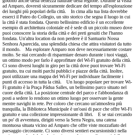
godono anche della bellezza naturale della regione. Durante la visita
ad Amparo, dovresti sicuramente dedicare del tempo all'esplorazione
dei luoghi più popolari della città. In cima alla tua lista dovrebbe
esserci il Pateo do Collegio, un sito storico che segna il luogo in cui
la città è stata fondata. Questo bellissimo edificio è un eccellente
esempio di architettura coloniale ed è sede di un piccolo museo dove
puoi conoscere la storia della città e dei preti gesuiti che l'hanno
fondata. Un'altra location da non perdere è il Santuario Nossa
Senhora Aparecida, una splendida chiesa che attira visitatori da tutto
il mondo. Ma esplorare Amparo non deve necessariamente costare
molto. Se stai cercando di risparmiare denaro durante i tuoi viaggi,
un ottimo modo per farlo è approfittare del Wi-Fi gratuito della città.
Ci sono diversi luoghi in giro per la città dove puoi trovare Wi-Fi
gratuito, tra cui molti parchi pubblici e piazze della città. Inoltre,
puoi utilizzare una mappa del Wi-Fi per individuare facilmente i
punti di accesso in tutta la città. Un luogo popolare per trovare Wi-
Fi gratuito è la Praça Pádua Salles, un bellissimo parco situato nel
cuore della città. La posizione centrale del parco e l'abbondanza di
posti a sedere lo rendono un ottimo luogo per osservare la gente
mentre navighi in rete. Per coloro che cercano un'atmosfera più
tranquilla, la Biblioteca Municipale è un'oasi di pace che offre Wi-Fi
gratuito e una collezione impressionante di libri. E se stai cercando
un po' di avventura, dirigiti verso la Serra Negra, una catena
montuosa situata vicino ad Amparo che offre viste mozzafiato del
paesaggio circostante. Ci sono diversi sentieri escursionistici nella