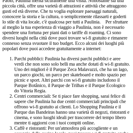
Paolo, Paulinia merita sicuramente una visita. Nonostante sia una
piccola città, offre una varietà di attrazioni e attività che attraggono
gusti ed età diverse. Che tu voglia esplorare paesaggi naturali,
conoscere la storia e la cultura, o semplicemente rilassarti e goderti
lo stile di vita locale, c'è qualcosa per tutti a Paulinia. Per sfruttare
al meglio la tua esperienza di viaggio a Paulinia, non è necessario
spendere una fortuna per piani dati o tariffe di roaming. Ci sono
diversi luoghi nella città dove puoi trovare wi-fi gratuito e rimanere
connesso senza svuotare il tuo budget. Ecco alcuni dei luoghi più
popolari dove puoi accedere gratuitamente a internet:
Parchi pubblici: Paulinia ha diversi parchi pubblici e aree
verdi che non sono solo belli ma anche dotati di wi-fi gratuito.
Uno dei migliori è il Parque Zeca Malavazzi, che ha un lago,
un parco giochi, un parco per skateboard e molto spazio per
picnic e sport. Altri parchi con wi-fi gratuito includono il
Parque Botânico, il Parque de Trilhas e il Parque Ecologico
do Vitoria Regia.
Centri commerciali: Se ti piace fare shopping, sarai felice di
sapere che Paulinia ha due centri commerciali principali che
offrono wi-fi gratuito ai clienti. Lo Shopping Paulinia e il
Parque das Bandeiras hanno una varietà di negozi, ristoranti e
cinema, e sono luoghi ideali per trascorrere del tempo libero
mentre ti aggiorni con i tuoi compiti online.
Caffè e ristoranti: Per un'atmosfera più accogliente e un