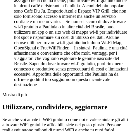
assaggio della cucina locale, puoi trovare wi-fi gratuito anche
in alcuni caffè e ristoranti a Paulinia. Alcuni dei più popolari
sono Café Du Ju, Emporio Azul e Espaço VIP Grill, che non
solo forniscono accesso a internet ma anche un servizio
cordiale e un menu vario. Se non sei sicuro di dove trovare
wi-fi gratuito a Paulinia o in altre città del Brasile, puoi
utilizzare un'app o un sito web di mappa wi-fi per individuare
hot spot e risparmiare sui costi di utilizzo dei dati. Alcune
risorse utili per trovare wi-fi gratuito includono Wi-Fi Map,
OpenSignal e FreeWifiFinder. In sintesi, Paulinia è una città
affascinante e conveniente che offre molti vantaggi per i
viaggiatori che vogliono esplorare le gemme nascoste del
Brasile. Sapendo dove trovare wi-fi gratuito, puoi rimanere
connesso e produttivo senza preoccuparti di costi e limitazioni
eccessivi. Approfitta delle opportunità che Paulinia ha da
offrire e goditi il tuo soggiorno in questa incantevole
destinazione.
Mostra di più
Utilizzare, condividere, aggiornare
Se anche voi amate il WiFi gratuito come noi e volete aiutare gli altri
a trovare WiFi gratuiti e affidabili, siete nel posto giusto. Persone
reali aggiungono milioni di nuovi WiFi e anche tu puoi farlo!