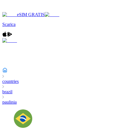
eSIM GRATIS
Scarica
countries
brazil
paulinia