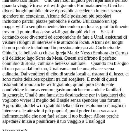
mai stato così facile. Uno dei modi migliori per risparmiare denaro
quando viaggi è trovare il wi-fi gratuito. Fortunatamente, Unaí ha
diversi luoghi pubblici dove è possibile accedere a internet senza
spendere un centesimo. Alcune delle posizioni più popolari
includono parchi, piazze pubbliche e caffè. Utilizzando un'app
mappa wi-fi o semplicemente chiedendo a un locale, puoi facilmente
trovare il punto di accesso wi-fi gratuito più vicino. Se stai
cercando cose divertenti ed economiche da fare a Unaí, assicurati di
visitare i luoghi di interesse e le attrazioni locali. Alcuni dei luoghi
da non perdere includono l'impressionante cascata Cachoeira de
Chinelo, la bellissima chiesa Igreja Matriz Nossa Senhora do Carmo
e il delizioso lago Serra da Mesa. Questi siti offrono il perfetto
connubio di storia, cultura e bellezza naturale. Quando hai bisogno
di una pausa dal turismo, Unaí vanta anche una vivace scena
culinaria. Dai venditori di cibo di strada locali ai ristoranti di lusso, ci
sono molte deliziose opzioni tra cui scegliere. E molti di questi
ristoranti offrono anche wi-fi gratuito, quindi puoi facilmente
condividere le tue avventure gastronomiche con amici e familiari.
In generale, Unaí è una fantastica destinazione per i viaggiatori che
vogliono vivere il meglio del Brasile senza spendere una fortuna.
Approfittando del wi-fi gratuito della città ed esplorando i luoghi di
interesse e le attrazioni più popolari, puoi goderti una vacanza
indimenticabile che non farà saltare il tuo budget. Allora perché
aspettare? Inizia a pianificare il tuo viaggio a Unaí oggi!