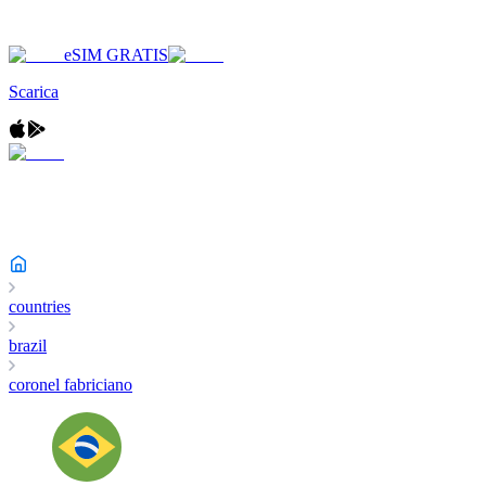
eSIM GRATIS
Scarica
countries
brazil
coronel fabriciano