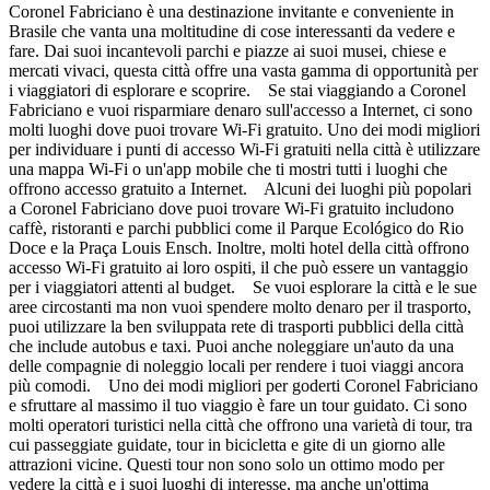
Coronel Fabriciano è una destinazione invitante e conveniente in
Brasile che vanta una moltitudine di cose interessanti da vedere e
fare. Dai suoi incantevoli parchi e piazze ai suoi musei, chiese e
mercati vivaci, questa città offre una vasta gamma di opportunità per
i viaggiatori di esplorare e scoprire. Se stai viaggiando a Coronel
Fabriciano e vuoi risparmiare denaro sull'accesso a Internet, ci sono
molti luoghi dove puoi trovare Wi-Fi gratuito. Uno dei modi migliori
per individuare i punti di accesso Wi-Fi gratuiti nella città è utilizzare
una mappa Wi-Fi o un'app mobile che ti mostri tutti i luoghi che
offrono accesso gratuito a Internet. Alcuni dei luoghi più popolari
a Coronel Fabriciano dove puoi trovare Wi-Fi gratuito includono
caffè, ristoranti e parchi pubblici come il Parque Ecológico do Rio
Doce e la Praça Louis Ensch. Inoltre, molti hotel della città offrono
accesso Wi-Fi gratuito ai loro ospiti, il che può essere un vantaggio
per i viaggiatori attenti al budget. Se vuoi esplorare la città e le sue
aree circostanti ma non vuoi spendere molto denaro per il trasporto,
puoi utilizzare la ben sviluppata rete di trasporti pubblici della città
che include autobus e taxi. Puoi anche noleggiare un'auto da una
delle compagnie di noleggio locali per rendere i tuoi viaggi ancora
più comodi. Uno dei modi migliori per goderti Coronel Fabriciano
e sfruttare al massimo il tuo viaggio è fare un tour guidato. Ci sono
molti operatori turistici nella città che offrono una varietà di tour, tra
cui passeggiate guidate, tour in bicicletta e gite di un giorno alle
attrazioni vicine. Questi tour non sono solo un ottimo modo per
vedere la città e i suoi luoghi di interesse, ma anche un'ottima