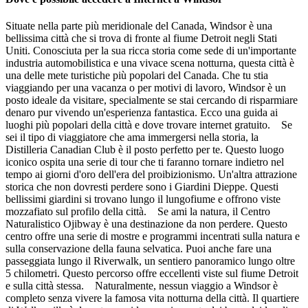
Situate nella parte più meridionale del Canada, Windsor è una
bellissima città che si trova di fronte al fiume Detroit negli Stati
Uniti. Conosciuta per la sua ricca storia come sede di un'importante
industria automobilistica e una vivace scena notturna, questa città è
una delle mete turistiche più popolari del Canada. Che tu stia
viaggiando per una vacanza o per motivi di lavoro, Windsor è un
posto ideale da visitare, specialmente se stai cercando di risparmiare
denaro pur vivendo un'esperienza fantastica. Ecco una guida ai
luoghi più popolari della città e dove trovare internet gratuito. Se
sei il tipo di viaggiatore che ama immergersi nella storia, la
Distilleria Canadian Club è il posto perfetto per te. Questo luogo
iconico ospita una serie di tour che ti faranno tornare indietro nel
tempo ai giorni d'oro dell'era del proibizionismo. Un'altra attrazione
storica che non dovresti perdere sono i Giardini Dieppe. Questi
bellissimi giardini si trovano lungo il lungofiume e offrono viste
mozzafiato sul profilo della città. Se ami la natura, il Centro
Naturalistico Ojibway è una destinazione da non perdere. Questo
centro offre una serie di mostre e programmi incentrati sulla natura e
sulla conservazione della fauna selvatica. Puoi anche fare una
passeggiata lungo il Riverwalk, un sentiero panoramico lungo oltre
5 chilometri. Questo percorso offre eccellenti viste sul fiume Detroit
e sulla città stessa. Naturalmente, nessun viaggio a Windsor è
completo senza vivere la famosa vita notturna della città. Il quartiere