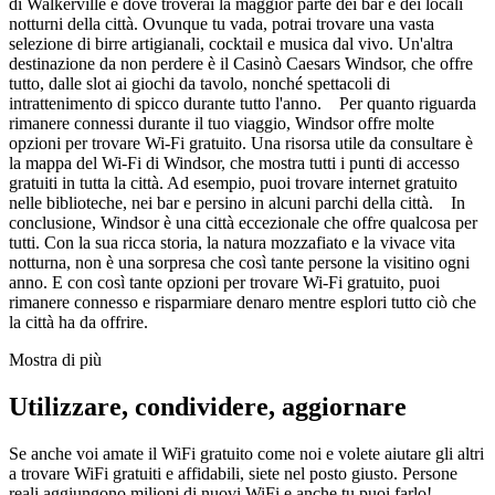
di Walkerville è dove troverai la maggior parte dei bar e dei locali
notturni della città. Ovunque tu vada, potrai trovare una vasta
selezione di birre artigianali, cocktail e musica dal vivo. Un'altra
destinazione da non perdere è il Casinò Caesars Windsor, che offre
tutto, dalle slot ai giochi da tavolo, nonché spettacoli di
intrattenimento di spicco durante tutto l'anno. Per quanto riguarda
rimanere connessi durante il tuo viaggio, Windsor offre molte
opzioni per trovare Wi-Fi gratuito. Una risorsa utile da consultare è
la mappa del Wi-Fi di Windsor, che mostra tutti i punti di accesso
gratuiti in tutta la città. Ad esempio, puoi trovare internet gratuito
nelle biblioteche, nei bar e persino in alcuni parchi della città. In
conclusione, Windsor è una città eccezionale che offre qualcosa per
tutti. Con la sua ricca storia, la natura mozzafiato e la vivace vita
notturna, non è una sorpresa che così tante persone la visitino ogni
anno. E con così tante opzioni per trovare Wi-Fi gratuito, puoi
rimanere connesso e risparmiare denaro mentre esplori tutto ciò che
la città ha da offrire.
Mostra di più
Utilizzare, condividere, aggiornare
Se anche voi amate il WiFi gratuito come noi e volete aiutare gli altri
a trovare WiFi gratuiti e affidabili, siete nel posto giusto. Persone
reali aggiungono milioni di nuovi WiFi e anche tu puoi farlo!