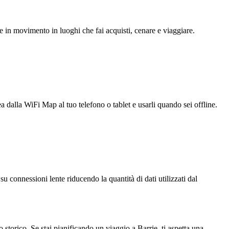
e in movimento in luoghi che fai acquisti, cenare e viaggiare.
ea dalla WiFi Map al tuo telefono o tablet e usarli quando sei offline.
u connessioni lente riducendo la quantità di dati utilizzati dal
o storico. Se stai pianificando un viaggio a Barrie, ti aspetta una