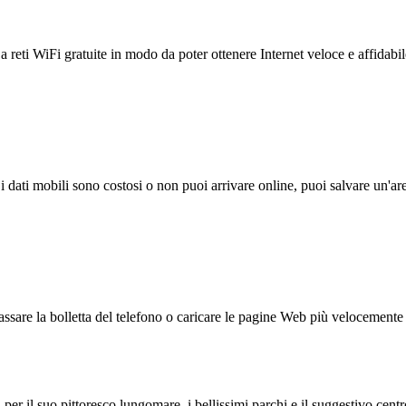
reti WiFi gratuite in modo da poter ottenere Internet veloce e affidabil
 i dati mobili sono costosi o non puoi arrivare online, puoi salvare un'ar
ssare la bolletta del telefono o caricare le pagine Web più velocemente s
per il suo pittoresco lungomare, i bellissimi parchi e il suggestivo centr