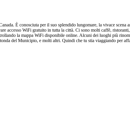
 Canada. È conosciuta per il suo splendido lungomare, la vivace scena artist
 accesso WiFi gratuito in tutta la città. Ci sono molti caffè, ristoranti,
ntrollando la mappa WiFi disponibile online. Alcuni dei luoghi più rinoma
tonda del Municipio, e molti altri. Quindi che tu stia viaggiando per aff