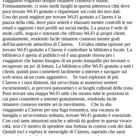
viaggiatori vogliono sempre rimanere connessi e online.
Fortunatamente, ci sono molti luoghi in questa pittoresca città dove
puoi trovare Wi-Fi gratuito e risparmiare sui costi dei tuoi dati.
Uno dei posti migliori per trovare Wi-Fi gratuito a Clarens è la
piazza della città, dove puoi sederti e rilassarti mentre controlli le tue
email o aggiorni i tuoi profili sui social media. La piazza è sede di
molti caffè, negozi e ristoranti che offrono Wi-Fi ai propri clienti
gratuitamente, rendendo facile rimanere connessi mentre godi
dell'incantevole atmosfera di Clarens. Un'altra ottima opzione per
trovare Wi-Fi gratuito a Clarens è controllare la biblioteca locale. La
biblioteca è aperta al pubblico ed è una grande risorsa per i
viaggiatori che hanno bisogno di un posto tranquillo per lavorare o
recuperare un po' di lettura. La biblioteca offre Wi-Fi gratuito a tutti i
clienti, quindi puoi connetterti facilmente a internet e navigare sul
web senza alcun costo aggiuntivo. Se vuoi esplorare di più
Clarens e i suoi dintorni, dai un'occhiata ai numerosi sentieri
escursionistici, ai percorsi panoramici e ai luoghi culturali della zona.
Puoi trovare una mappa Wi-Fi utile che mostra tutte le posizioni in
cui puoi connetterti a internet gratuitamente, rendendo facile
rimanere connessi mentre sei in movimento. Che tu stia
viaggiando a Clarens per una fuga romantica, una vacanza in
famiglia o un'avventura solitaria, trovare Wi-Fi gratuito è essenziale.
Con così tante attrazioni uniche e attività da godere in questa vivace
città, non c'è motivo di spendere una fortuna in costosi costi dei dati.
Quindi esci e esplora le meraviglie di Clarens, sapendo che sarai