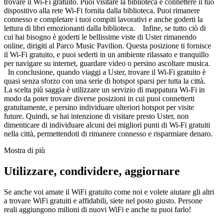
trovare il Wi-Fi gratuito. Puoi visitare la biblioteca e connettere il tuo
dispositivo alla rete Wi-Fi fornita dalla biblioteca. Puoi rimanere
connesso e completare i tuoi compiti lavorativi e anche goderti la
lettura di libri emozionanti dalla biblioteca. Infine, se tutto ciò di
cui hai bisogno è goderti le bellissime viste di Uster rimanendo
online, dirigiti al Parco Music Pavilion. Questa posizione ti fornisce
il Wi-Fi gratuito, e puoi sederti in un ambiente rilassato e tranquillo
per navigare su internet, guardare video o persino ascoltare musica.
In conclusione, quando viaggi a Uster, trovare il Wi-Fi gratuito è
quasi senza sforzo con una serie di hotspot sparsi per tutta la città.
La scelta più saggia è utilizzare un servizio di mappatura Wi-Fi in
modo da poter trovare diverse posizioni in cui puoi connetterti
gratuitamente, e persino individuare ulteriori hotspot per visite
future. Quindi, se hai intenzione di visitare presto Uster, non
dimenticare di individuare alcuni dei migliori punti di Wi-Fi gratuiti
nella città, permettendoti di rimanere connesso e risparmiare denaro.
Mostra di più
Utilizzare, condividere, aggiornare
Se anche voi amate il WiFi gratuito come noi e volete aiutare gli altri
a trovare WiFi gratuiti e affidabili, siete nel posto giusto. Persone
reali aggiungono milioni di nuovi WiFi e anche tu puoi farlo!