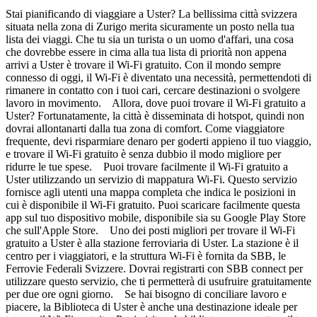
Stai pianificando di viaggiare a Uster? La bellissima città svizzera
situata nella zona di Zurigo merita sicuramente un posto nella tua
lista dei viaggi. Che tu sia un turista o un uomo d'affari, una cosa
che dovrebbe essere in cima alla tua lista di priorità non appena
arrivi a Uster è trovare il Wi-Fi gratuito. Con il mondo sempre
connesso di oggi, il Wi-Fi è diventato una necessità, permettendoti di
rimanere in contatto con i tuoi cari, cercare destinazioni o svolgere
lavoro in movimento. Allora, dove puoi trovare il Wi-Fi gratuito a
Uster? Fortunatamente, la città è disseminata di hotspot, quindi non
dovrai allontanarti dalla tua zona di comfort. Come viaggiatore
frequente, devi risparmiare denaro per goderti appieno il tuo viaggio,
e trovare il Wi-Fi gratuito è senza dubbio il modo migliore per
ridurre le tue spese. Puoi trovare facilmente il Wi-Fi gratuito a
Uster utilizzando un servizio di mappatura Wi-Fi. Questo servizio
fornisce agli utenti una mappa completa che indica le posizioni in
cui è disponibile il Wi-Fi gratuito. Puoi scaricare facilmente questa
app sul tuo dispositivo mobile, disponibile sia su Google Play Store
che sull'Apple Store. Uno dei posti migliori per trovare il Wi-Fi
gratuito a Uster è alla stazione ferroviaria di Uster. La stazione è il
centro per i viaggiatori, e la struttura Wi-Fi è fornita da SBB, le
Ferrovie Federali Svizzere. Dovrai registrarti con SBB connect per
utilizzare questo servizio, che ti permetterà di usufruire gratuitamente
per due ore ogni giorno. Se hai bisogno di conciliare lavoro e
piacere, la Biblioteca di Uster è anche una destinazione ideale per