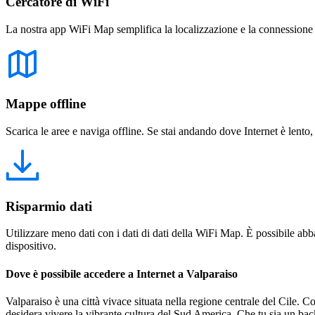
Cercatore di WiFi
La nostra app WiFi Map semplifica la localizzazione e la connessione a 
Mappe offline
Scarica le aree e naviga offline. Se stai andando dove Internet è lento,
Risparmio dati
Utilizzare meno dati con i dati di dati della WiFi Map. È possibile abba
dispositivo.
Dove è possibile accedere a Internet a Valparaiso
Valparaiso è una città vivace situata nella regione centrale del Cile. Co
desidera vivere la vibrante cultura del Sud America. Che tu sia un back