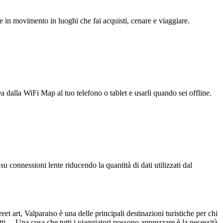
e in movimento in luoghi che fai acquisti, cenare e viaggiare.
ea dalla WiFi Map al tuo telefono o tablet e usarli quando sei offline.
u connessioni lente riducendo la quantità di dati utilizzati dal
eet art, Valparaiso è una delle principali destinazioni turistiche per chi
tti. Una cosa che tutti i viaggiatori possono apprezzare è la necessità