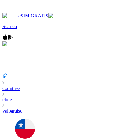
eSIM GRATIS
Scarica
countries
chile
valparaiso