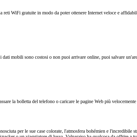
reti WiFi gratuite in modo da poter ottenere Internet veloce e affidabil
 i dati mobili sono costosi o non puoi arrivare online, puoi salvare un'ar
ssare la bolletta del telefono o caricare le pagine Web più velocemente s
nosciuta per le sue case colorate, l'atmosfera bohémien e l'incredibile str
packer o un viaggiatore di lusso, Valparaiso ha qualcosa da offrire a tu