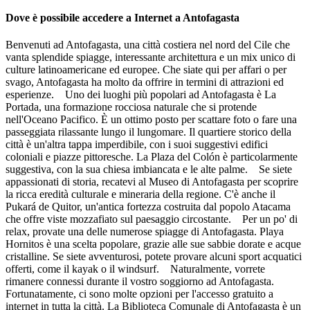
Dove è possibile accedere a Internet a Antofagasta
Benvenuti ad Antofagasta, una città costiera nel nord del Cile che
vanta splendide spiagge, interessante architettura e un mix unico di
culture latinoamericane ed europee. Che siate qui per affari o per
svago, Antofagasta ha molto da offrire in termini di attrazioni ed
esperienze. Uno dei luoghi più popolari ad Antofagasta è La
Portada, una formazione rocciosa naturale che si protende
nell'Oceano Pacifico. È un ottimo posto per scattare foto o fare una
passeggiata rilassante lungo il lungomare. Il quartiere storico della
città è un'altra tappa imperdibile, con i suoi suggestivi edifici
coloniali e piazze pittoresche. La Plaza del Colón è particolarmente
suggestiva, con la sua chiesa imbiancata e le alte palme. Se siete
appassionati di storia, recatevi al Museo di Antofagasta per scoprire
la ricca eredità culturale e mineraria della regione. C'è anche il
Pukará de Quitor, un'antica fortezza costruita dal popolo Atacama
che offre viste mozzafiato sul paesaggio circostante. Per un po' di
relax, provate una delle numerose spiagge di Antofagasta. Playa
Hornitos è una scelta popolare, grazie alle sue sabbie dorate e acque
cristalline. Se siete avventurosi, potete provare alcuni sport acquatici
offerti, come il kayak o il windsurf. Naturalmente, vorrete
rimanere connessi durante il vostro soggiorno ad Antofagasta.
Fortunatamente, ci sono molte opzioni per l'accesso gratuito a
internet in tutta la città. La Biblioteca Comunale di Antofagasta è un