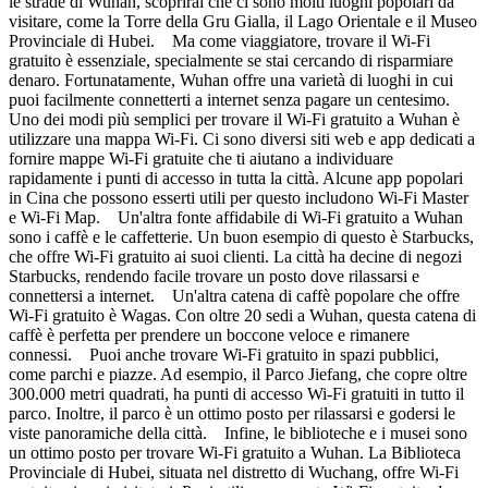
le strade di Wuhan, scoprirai che ci sono molti luoghi popolari da
visitare, come la Torre della Gru Gialla, il Lago Orientale e il Museo
Provinciale di Hubei. Ma come viaggiatore, trovare il Wi-Fi
gratuito è essenziale, specialmente se stai cercando di risparmiare
denaro. Fortunatamente, Wuhan offre una varietà di luoghi in cui
puoi facilmente connetterti a internet senza pagare un centesimo.
Uno dei modi più semplici per trovare il Wi-Fi gratuito a Wuhan è
utilizzare una mappa Wi-Fi. Ci sono diversi siti web e app dedicati a
fornire mappe Wi-Fi gratuite che ti aiutano a individuare
rapidamente i punti di accesso in tutta la città. Alcune app popolari
in Cina che possono esserti utili per questo includono Wi-Fi Master
e Wi-Fi Map. Un'altra fonte affidabile di Wi-Fi gratuito a Wuhan
sono i caffè e le caffetterie. Un buon esempio di questo è Starbucks,
che offre Wi-Fi gratuito ai suoi clienti. La città ha decine di negozi
Starbucks, rendendo facile trovare un posto dove rilassarsi e
connettersi a internet. Un'altra catena di caffè popolare che offre
Wi-Fi gratuito è Wagas. Con oltre 20 sedi a Wuhan, questa catena di
caffè è perfetta per prendere un boccone veloce e rimanere
connessi. Puoi anche trovare Wi-Fi gratuito in spazi pubblici,
come parchi e piazze. Ad esempio, il Parco Jiefang, che copre oltre
300.000 metri quadrati, ha punti di accesso Wi-Fi gratuiti in tutto il
parco. Inoltre, il parco è un ottimo posto per rilassarsi e godersi le
viste panoramiche della città. Infine, le biblioteche e i musei sono
un ottimo posto per trovare Wi-Fi gratuito a Wuhan. La Biblioteca
Provinciale di Hubei, situata nel distretto di Wuchang, offre Wi-Fi