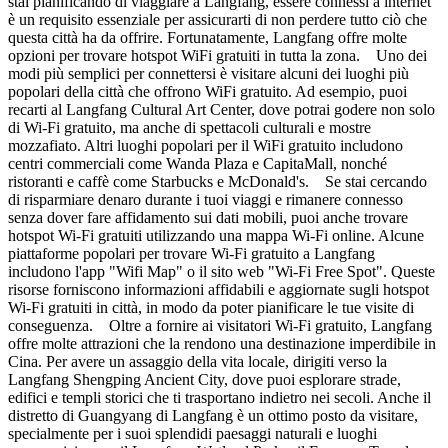
stai pianificando di viaggiare a Langfang, essere connessi a internet
è un requisito essenziale per assicurarti di non perdere tutto ciò che
questa città ha da offrire. Fortunatamente, Langfang offre molte
opzioni per trovare hotspot WiFi gratuiti in tutta la zona. Uno dei
modi più semplici per connettersi è visitare alcuni dei luoghi più
popolari della città che offrono WiFi gratuito. Ad esempio, puoi
recarti al Langfang Cultural Art Center, dove potrai godere non solo
di Wi-Fi gratuito, ma anche di spettacoli culturali e mostre
mozzafiato. Altri luoghi popolari per il WiFi gratuito includono
centri commerciali come Wanda Plaza e CapitaMall, nonché
ristoranti e caffè come Starbucks e McDonald's. Se stai cercando
di risparmiare denaro durante i tuoi viaggi e rimanere connesso
senza dover fare affidamento sui dati mobili, puoi anche trovare
hotspot Wi-Fi gratuiti utilizzando una mappa Wi-Fi online. Alcune
piattaforme popolari per trovare Wi-Fi gratuito a Langfang
includono l'app "Wifi Map" o il sito web "Wi-Fi Free Spot". Queste
risorse forniscono informazioni affidabili e aggiornate sugli hotspot
Wi-Fi gratuiti in città, in modo da poter pianificare le tue visite di
conseguenza. Oltre a fornire ai visitatori Wi-Fi gratuito, Langfang
offre molte attrazioni che la rendono una destinazione imperdibile in
Cina. Per avere un assaggio della vita locale, dirigiti verso la
Langfang Shengping Ancient City, dove puoi esplorare strade,
edifici e templi storici che ti trasportano indietro nei secoli. Anche il
distretto di Guangyang di Langfang è un ottimo posto da visitare,
specialmente per i suoi splendidi paesaggi naturali e luoghi