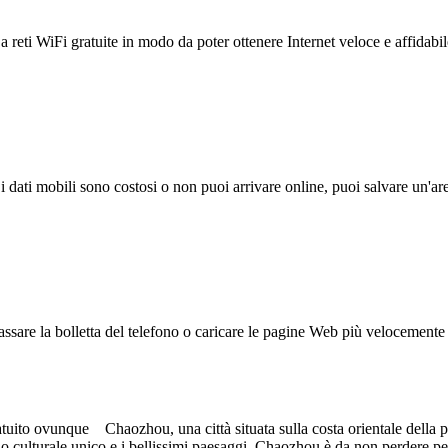
reti WiFi gratuite in modo da poter ottenere Internet veloce e affidabil
 i dati mobili sono costosi o non puoi arrivare online, puoi salvare un'ar
ssare la bolletta del telefono o caricare le pagine Web più velocemente s
ito ovunque Chaozhou, una città situata sulla costa orientale della pr
 culturale unico e i bellissimi paesaggi, Chaozhou è da non perdere per i