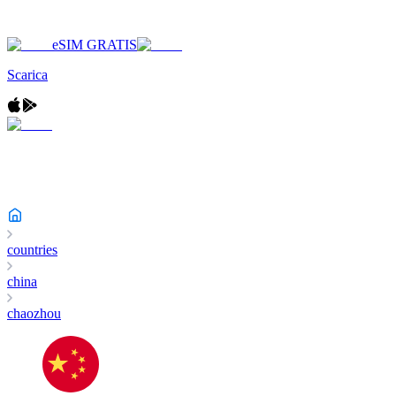
eSIM GRATIS
Scarica
countries
china
chaozhou