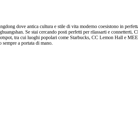
ngdong dove antica cultura e stile di vita moderno coesistono in perfett
huangshan. Se stai cercando posti perfetti per rilassarti e connetterti, C
hotspot, tra cui luoghi popolari come Starbucks, CC Lemon Hall e MEET 
to sempre a portata di mano.