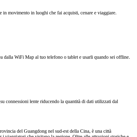
e in movimento in luoghi che fai acquisti, cenare e viaggiare.
ea dalla WiFi Map al tuo telefono o tablet e usarli quando sei offline.
u connessioni lente riducendo la quantità di dati utilizzati dal
ovincia del Guangdong nel sud-est della Cina, è una città
 viaggiatori che visitano la regione. Oltre alle attrazioni storiche e