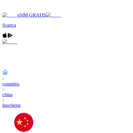
eSIM GRATIS
Scarica
countries
china
liaocheng