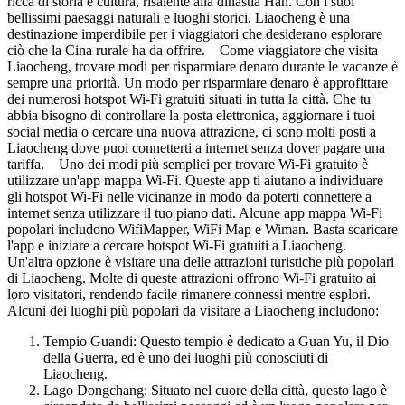
ricca di storia e cultura, risalente alla dinastia Han. Con i suoi
bellissimi paesaggi naturali e luoghi storici, Liaocheng è una
destinazione imperdibile per i viaggiatori che desiderano esplorare
ciò che la Cina rurale ha da offrire. Come viaggiatore che visita
Liaocheng, trovare modi per risparmiare denaro durante le vacanze è
sempre una priorità. Un modo per risparmiare denaro è approfittare
dei numerosi hotspot Wi-Fi gratuiti situati in tutta la città. Che tu
abbia bisogno di controllare la posta elettronica, aggiornare i tuoi
social media o cercare una nuova attrazione, ci sono molti posti a
Liaocheng dove puoi connetterti a internet senza dover pagare una
tariffa. Uno dei modi più semplici per trovare Wi-Fi gratuito è
utilizzare un'app mappa Wi-Fi. Queste app ti aiutano a individuare
gli hotspot Wi-Fi nelle vicinanze in modo da poterti connettere a
internet senza utilizzare il tuo piano dati. Alcune app mappa Wi-Fi
popolari includono WifiMapper, WiFi Map e Wiman. Basta scaricare
l'app e iniziare a cercare hotspot Wi-Fi gratuiti a Liaocheng.
Un'altra opzione è visitare una delle attrazioni turistiche più popolari
di Liaocheng. Molte di queste attrazioni offrono Wi-Fi gratuito ai
loro visitatori, rendendo facile rimanere connessi mentre esplori.
Alcuni dei luoghi più popolari da visitare a Liaocheng includono:
Tempio Guandi: Questo tempio è dedicato a Guan Yu, il Dio
della Guerra, ed è uno dei luoghi più conosciuti di
Liaocheng.
Lago Dongchang: Situato nel cuore della città, questo lago è