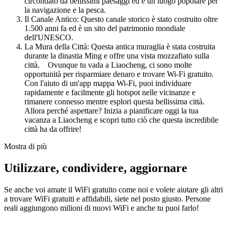
circondato da bellissimi paesaggi ed è un luogo popolare per
la navigazione e la pesca.
Il Canale Antico: Questo canale storico è stato costruito oltre
1.500 anni fa ed è un sito del patrimonio mondiale
dell'UNESCO.
La Mura della Città: Questa antica muraglia è stata costruita
durante la dinastia Ming e offre una vista mozzafiato sulla
città. Ovunque tu vada a Liaocheng, ci sono molte
opportunità per risparmiare denaro e trovare Wi-Fi gratuito.
Con l'aiuto di un'app mappa Wi-Fi, puoi individuare
rapidamente e facilmente gli hotspot nelle vicinanze e
rimanere connesso mentre esplori questa bellissima città.
Allora perché aspettare? Inizia a pianificare oggi la tua
vacanza a Liaocheng e scopri tutto ciò che questa incredibile
città ha da offrire!
Mostra di più
Utilizzare, condividere, aggiornare
Se anche voi amate il WiFi gratuito come noi e volete aiutare gli altri
a trovare WiFi gratuiti e affidabili, siete nel posto giusto. Persone
reali aggiungono milioni di nuovi WiFi e anche tu puoi farlo!