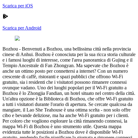
Scarica per iOS
Scarica per Android
Bozhou
-
Benvenuti a Bozhou, una bellissima città nella provincia
cinese di Anhui. Bozhou è conosciuta per la sua ricca storia culturale
e i famosi luoghi di interesse, come l'area panoramica di Gujing e il
Tempio Ancestrale di Fan Zhongyan. Ma sapevate che Bozhou è
anche un ottimo posto per connettersi a internet? Con un numero
crescente di caffè, ristoranti e spazi pubblici che offrono Wi-Fi
gratuito, sia i residenti che i visitatori possono rimanere connessi
ovunque vadano. Uno dei luoghi popolari per il Wi-Fi gratuito a
Bozhou è lo Zhongjia Fandian, un hotel situato nel centro della città.
Un'altra opzione è la Biblioteca di Bozhou, che offre Wi-Fi gratuito
a tutti i visitatori durante l'orario di apertura. Se cercate qualcosa da
mangiare, il Lao She Teahouse è una ottima scelta - non solo offre
cibo e bevande deliziose, ma ha anche Wi-Fi gratuito per i clienti.
Per coloro che vogliono esplorare la città rimanendo connessi, la
mappa Wi-Fi di Bozhou è uno strumento utile. Questa mappa
evidenzia tutte le posizioni a Bozhou dove è disponibile Wi-Fi
gratuito, rendendo facile pianificare la giornata e rimanere connessi