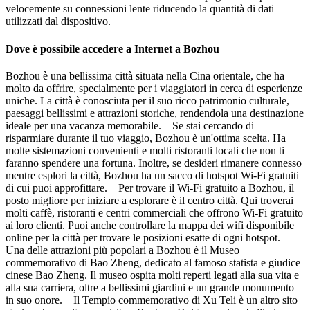
velocemente su connessioni lente riducendo la quantità di dati
utilizzati dal dispositivo.
Dove è possibile accedere a Internet a Bozhou
Bozhou è una bellissima città situata nella Cina orientale, che ha
molto da offrire, specialmente per i viaggiatori in cerca di esperienze
uniche. La città è conosciuta per il suo ricco patrimonio culturale,
paesaggi bellissimi e attrazioni storiche, rendendola una destinazione
ideale per una vacanza memorabile. Se stai cercando di
risparmiare durante il tuo viaggio, Bozhou è un'ottima scelta. Ha
molte sistemazioni convenienti e molti ristoranti locali che non ti
faranno spendere una fortuna. Inoltre, se desideri rimanere connesso
mentre esplori la città, Bozhou ha un sacco di hotspot Wi-Fi gratuiti
di cui puoi approfittare. Per trovare il Wi-Fi gratuito a Bozhou, il
posto migliore per iniziare a esplorare è il centro città. Qui troverai
molti caffè, ristoranti e centri commerciali che offrono Wi-Fi gratuito
ai loro clienti. Puoi anche controllare la mappa dei wifi disponibile
online per la città per trovare le posizioni esatte di ogni hotspot.
Una delle attrazioni più popolari a Bozhou è il Museo
commemorativo di Bao Zheng, dedicato al famoso statista e giudice
cinese Bao Zheng. Il museo ospita molti reperti legati alla sua vita e
alla sua carriera, oltre a bellissimi giardini e un grande monumento
in suo onore. Il Tempio commemorativo di Xu Teli è un altro sito