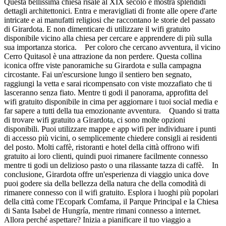
Questa bellissima chiesa risale al XIX secolo e mostra splendidi
dettagli architettonici. Entra e meravigliati di fronte alle opere d'arte
intricate e ai manufatti religiosi che raccontano le storie del passato
di Girardota. E non dimenticare di utilizzare il wifi gratuito
disponibile vicino alla chiesa per cercare e apprendere di più sulla
sua importanza storica. Per coloro che cercano avventura, il vicino
Cerro Quitasol è una attrazione da non perdere. Questa collina
iconica offre viste panoramiche su Girardota e sulla campagna
circostante. Fai un'escursione lungo il sentiero ben segnato,
raggiungi la vetta e sarai ricompensato con viste mozzafiato che ti
lasceranno senza fiato. Mentre ti godi il panorama, approfitta del
wifi gratuito disponibile in cima per aggiornare i tuoi social media e
far sapere a tutti della tua emozionante avventura. Quando si tratta
di trovare wifi gratuito a Girardota, ci sono molte opzioni
disponibili. Puoi utilizzare mappe e app wifi per individuare i punti
di accesso più vicini, o semplicemente chiedere consigli ai residenti
del posto. Molti caffè, ristoranti e hotel della città offrono wifi
gratuito ai loro clienti, quindi puoi rimanere facilmente connesso
mentre ti godi un delizioso pasto o una rilassante tazza di caffè. In
conclusione, Girardota offre un'esperienza di viaggio unica dove
puoi godere sia della bellezza della natura che della comodità di
rimanere connesso con il wifi gratuito. Esplora i luoghi più popolari
della città come l'Ecopark Comfama, il Parque Principal e la Chiesa
di Santa Isabel de Hungría, mentre rimani connesso a internet.
Allora perché aspettare? Inizia a pianificare il tuo viaggio a