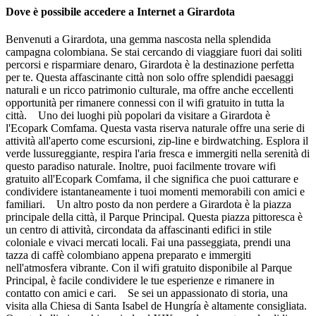
Dove è possibile accedere a Internet a Girardota
Benvenuti a Girardota, una gemma nascosta nella splendida
campagna colombiana. Se stai cercando di viaggiare fuori dai soliti
percorsi e risparmiare denaro, Girardota è la destinazione perfetta
per te. Questa affascinante città non solo offre splendidi paesaggi
naturali e un ricco patrimonio culturale, ma offre anche eccellenti
opportunità per rimanere connessi con il wifi gratuito in tutta la
città. Uno dei luoghi più popolari da visitare a Girardota è
l'Ecopark Comfama. Questa vasta riserva naturale offre una serie di
attività all'aperto come escursioni, zip-line e birdwatching. Esplora il
verde lussureggiante, respira l'aria fresca e immergiti nella serenità di
questo paradiso naturale. Inoltre, puoi facilmente trovare wifi
gratuito all'Ecopark Comfama, il che significa che puoi catturare e
condividere istantaneamente i tuoi momenti memorabili con amici e
familiari. Un altro posto da non perdere a Girardota è la piazza
principale della città, il Parque Principal. Questa piazza pittoresca è
un centro di attività, circondata da affascinanti edifici in stile
coloniale e vivaci mercati locali. Fai una passeggiata, prendi una
tazza di caffè colombiano appena preparato e immergiti
nell'atmosfera vibrante. Con il wifi gratuito disponibile al Parque
Principal, è facile condividere le tue esperienze e rimanere in
contatto con amici e cari. Se sei un appassionato di storia, una
visita alla Chiesa di Santa Isabel de Hungría è altamente consigliata.