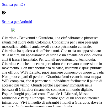
Scarica per iOS
Scarica per Android
Girardota
-
Benvenuti a Girardota, una città vibrante e pittoresca
situata nel cuore della Colombia. Conosciuta per i suoi paesaggi
mozzafiato, abitanti amichevoli e ricco patrimonio culturale,
Girardota ha qualcosa da offrire a tutti. Che tu sia un appassionato
della natura, un appassionato di storia o un amante del cibo, questa
città ti lascerà incantato. Per tutti gli appassionati di tecnologia,
Girardota è anche un centro per coloro che cercano connessione in
movimento. Con un'abbondanza di caffè, ristoranti e spazi pubblici
che offrono WiFi gratuito, puoi rimanere connesso ovunque tu vada.
Non preoccuparti di perderti, Girardota fornisce anche una mappa
WiFi completa, che ti permette di individuare facilmente il punto di
accesso più vicino. Quindi perché aspettare? Immergiti nella
bellezza di Girardota rimanendo connesso al mondo digitale.
Esplora luoghi popolari come Plaza de la Libertad, Museo
Municipal e Parque Principal, mentre godi di un accesso internet
ininterrotto. Vivi il meglio di entrambi i mondi a Girardota, dove la
natura si fonde perfettamente con la tecnologia.