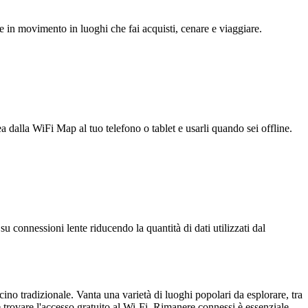
e in movimento in luoghi che fai acquisti, cenare e viaggiare.
ea dalla WiFi Map al tuo telefono o tablet e usarli quando sei offline.
u connessioni lente riducendo la quantità di dati utilizzati dal
no tradizionale. Vanta una varietà di luoghi popolari da esplorare, tra
 trovare l'accesso gratuito al Wi-Fi. Rimanere connessi è essenziale,