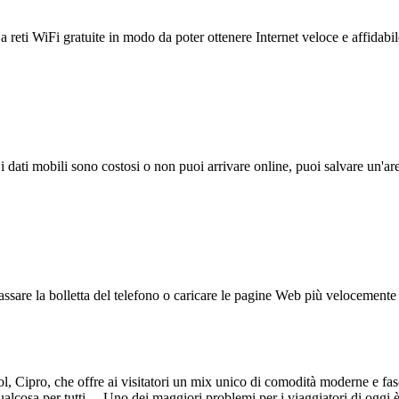
reti WiFi gratuite in modo da poter ottenere Internet veloce e affidabil
 i dati mobili sono costosi o non puoi arrivare online, puoi salvare un'ar
ssare la bolletta del telefono o caricare le pagine Web più velocemente s
, Cipro, che offre ai visitatori un mix unico di comodità moderne e fasci
qualcosa per tutti. Uno dei maggiori problemi per i viaggiatori di oggi è