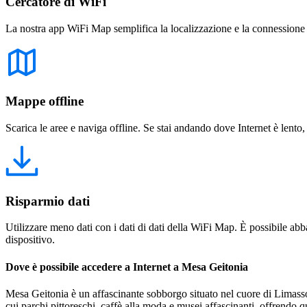
Cercatore di WiFi
La nostra app WiFi Map semplifica la localizzazione e la connessione a 
Mappe offline
Scarica le aree e naviga offline. Se stai andando dove Internet è lento,
Risparmio dati
Utilizzare meno dati con i dati di dati della WiFi Map. È possibile abba
dispositivo.
Dove è possibile accedere a Internet a Mesa Geitonia
Mesa Geitonia è un affascinante sobborgo situato nel cuore di Limassol
cui parchi pittoreschi, caffè alla moda e musei affascinanti, offrendo 