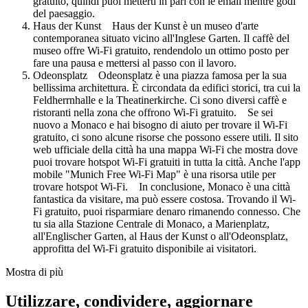
gratuito, quindi puoi metterti in pari con le email mentre godi
del paesaggio.
Haus der Kunst Haus der Kunst è un museo d'arte
contemporanea situato vicino all'Inglese Garten. Il caffè del
museo offre Wi-Fi gratuito, rendendolo un ottimo posto per
fare una pausa e mettersi al passo con il lavoro.
Odeonsplatz Odeonsplatz è una piazza famosa per la sua
bellissima architettura. È circondata da edifici storici, tra cui la
Feldherrnhalle e la Theatinerkirche. Ci sono diversi caffè e
ristoranti nella zona che offrono Wi-Fi gratuito. Se sei
nuovo a Monaco e hai bisogno di aiuto per trovare il Wi-Fi
gratuito, ci sono alcune risorse che possono essere utili. Il sito
web ufficiale della città ha una mappa Wi-Fi che mostra dove
puoi trovare hotspot Wi-Fi gratuiti in tutta la città. Anche l'app
mobile "Munich Free Wi-Fi Map" è una risorsa utile per
trovare hotspot Wi-Fi. In conclusione, Monaco è una città
fantastica da visitare, ma può essere costosa. Trovando il Wi-
Fi gratuito, puoi risparmiare denaro rimanendo connesso. Che
tu sia alla Stazione Centrale di Monaco, a Marienplatz,
all'Englischer Garten, al Haus der Kunst o all'Odeonsplatz,
approfitta del Wi-Fi gratuito disponibile ai visitatori.
Mostra di più
Utilizzare, condividere, aggiornare