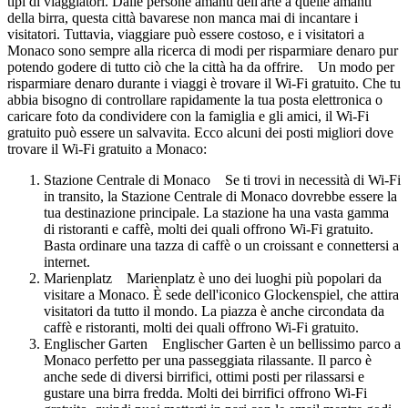
tipi di viaggiatori. Dalle persone amanti dell'arte a quelle amanti
della birra, questa città bavarese non manca mai di incantare i
visitatori. Tuttavia, viaggiare può essere costoso, e i visitatori a
Monaco sono sempre alla ricerca di modi per risparmiare denaro pur
potendo godere di tutto ciò che la città ha da offrire. Un modo per
risparmiare denaro durante i viaggi è trovare il Wi-Fi gratuito. Che tu
abbia bisogno di controllare rapidamente la tua posta elettronica o
caricare foto da condividere con la famiglia e gli amici, il Wi-Fi
gratuito può essere un salvavita. Ecco alcuni dei posti migliori dove
trovare il Wi-Fi gratuito a Monaco:
Stazione Centrale di Monaco Se ti trovi in ​​necessità di Wi-Fi
in transito, la Stazione Centrale di Monaco dovrebbe essere la
tua destinazione principale. La stazione ha una vasta gamma
di ristoranti e caffè, molti dei quali offrono Wi-Fi gratuito.
Basta ordinare una tazza di caffè o un croissant e connettersi a
internet.
Marienplatz Marienplatz è uno dei luoghi più popolari da
visitare a Monaco. È sede dell'iconico Glockenspiel, che attira
visitatori da tutto il mondo. La piazza è anche circondata da
caffè e ristoranti, molti dei quali offrono Wi-Fi gratuito.
Englischer Garten Englischer Garten è un bellissimo parco a
Monaco perfetto per una passeggiata rilassante. Il parco è
anche sede di diversi birrifici, ottimi posti per rilassarsi e
gustare una birra fredda. Molti dei birrifici offrono Wi-Fi