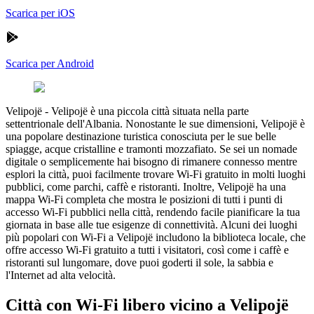
Scarica per iOS
Scarica per Android
Velipojë
-
Velipojë è una piccola città situata nella parte
settentrionale dell'Albania. Nonostante le sue dimensioni, Velipojë è
una popolare destinazione turistica conosciuta per le sue belle
spiagge, acque cristalline e tramonti mozzafiato. Se sei un nomade
digitale o semplicemente hai bisogno di rimanere connesso mentre
esplori la città, puoi facilmente trovare Wi-Fi gratuito in molti luoghi
pubblici, come parchi, caffè e ristoranti. Inoltre, Velipojë ha una
mappa Wi-Fi completa che mostra le posizioni di tutti i punti di
accesso Wi-Fi pubblici nella città, rendendo facile pianificare la tua
giornata in base alle tue esigenze di connettività. Alcuni dei luoghi
più popolari con Wi-Fi a Velipojë includono la biblioteca locale, che
offre accesso Wi-Fi gratuito a tutti i visitatori, così come i caffè e
ristoranti sul lungomare, dove puoi goderti il sole, la sabbia e
l'Internet ad alta velocità.
Città con Wi-Fi libero vicino a Velipojë