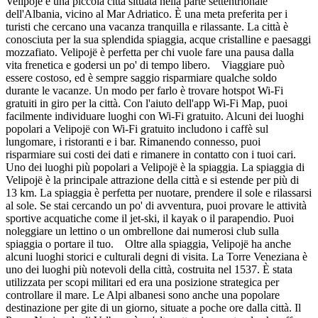
Velipojë è una piccola città situata nella parte settentrionale
dell'Albania, vicino al Mar Adriatico. È una meta preferita per i
turisti che cercano una vacanza tranquilla e rilassante. La città è
conosciuta per la sua splendida spiaggia, acque cristalline e paesaggi
mozzafiato. Velipojë è perfetta per chi vuole fare una pausa dalla
vita frenetica e godersi un po' di tempo libero. Viaggiare può
essere costoso, ed è sempre saggio risparmiare qualche soldo
durante le vacanze. Un modo per farlo è trovare hotspot Wi-Fi
gratuiti in giro per la città. Con l'aiuto dell'app Wi-Fi Map, puoi
facilmente individuare luoghi con Wi-Fi gratuito. Alcuni dei luoghi
popolari a Velipojë con Wi-Fi gratuito includono i caffè sul
lungomare, i ristoranti e i bar. Rimanendo connesso, puoi
risparmiare sui costi dei dati e rimanere in contatto con i tuoi cari.
Uno dei luoghi più popolari a Velipojë è la spiaggia. La spiaggia di
Velipojë è la principale attrazione della città e si estende per più di
13 km. La spiaggia è perfetta per nuotare, prendere il sole e rilassarsi
al sole. Se stai cercando un po' di avventura, puoi provare le attività
sportive acquatiche come il jet-ski, il kayak o il parapendio. Puoi
noleggiare un lettino o un ombrellone dai numerosi club sulla
spiaggia o portare il tuo. Oltre alla spiaggia, Velipojë ha anche
alcuni luoghi storici e culturali degni di visita. La Torre Veneziana è
uno dei luoghi più notevoli della città, costruita nel 1537. È stata
utilizzata per scopi militari ed era una posizione strategica per
controllare il mare. Le Alpi albanesi sono anche una popolare
destinazione per gite di un giorno, situate a poche ore dalla città. Il