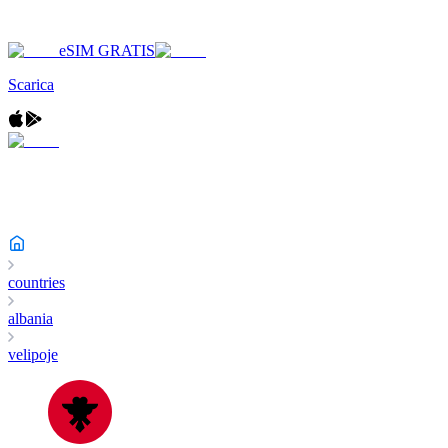
eSIM GRATIS
Scarica
countries
albania
velipoje