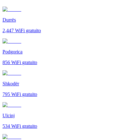
Durrës
2,447
WiFi gratuito
Podgorica
856
WiFi gratuito
Shkodër
795
WiFi gratuito
Ulcinj
534
WiFi gratuito