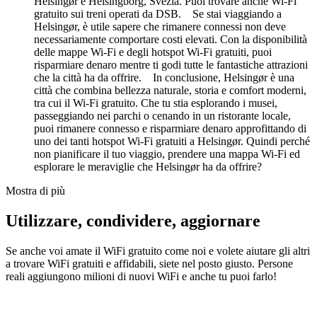
Helsingør e Helsingborg, Svezia. Puoi trovare anche Wi-Fi
gratuito sui treni operati da DSB. Se stai viaggiando a
Helsingør, è utile sapere che rimanere connessi non deve
necessariamente comportare costi elevati. Con la disponibilità
delle mappe Wi-Fi e degli hotspot Wi-Fi gratuiti, puoi
risparmiare denaro mentre ti godi tutte le fantastiche attrazioni
che la città ha da offrire. In conclusione, Helsingør è una
città che combina bellezza naturale, storia e comfort moderni,
tra cui il Wi-Fi gratuito. Che tu stia esplorando i musei,
passeggiando nei parchi o cenando in un ristorante locale,
puoi rimanere connesso e risparmiare denaro approfittando di
uno dei tanti hotspot Wi-Fi gratuiti a Helsingør. Quindi perché
non pianificare il tuo viaggio, prendere una mappa Wi-Fi ed
esplorare le meraviglie che Helsingør ha da offrire?
Mostra di più
Utilizzare, condividere, aggiornare
Se anche voi amate il WiFi gratuito come noi e volete aiutare gli altri
a trovare WiFi gratuiti e affidabili, siete nel posto giusto. Persone
reali aggiungono milioni di nuovi WiFi e anche tu puoi farlo!