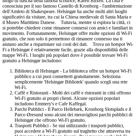
luogo di nascita della famosa scrittrice, Karen Blixen. La città è
conosciuta per il suo famoso Castello di Kronborg - l'ambientazione
dell'Amleto di Shakespeare. Helsingør ha anche molti altri luoghi
significativi da visitare, tra cui la Chiesa medievale di Santa Maria e
il Museo Marittimo Danese. Tuttavia, mentre si esplora la città, ci
si potrebbe chiedere come rimanere connessi con amici e familiari in
movimento. Fortunatamente, Helsingør offre molte opzioni di Wi-Fi
gratuito, che non solo ti permettono di rimanere connesso ma ti
aiutano anche a risparmiare sui costi dei dati. Trova un hotspot Wi-
Fi a Helsingør è relativamente facile, grazie alla disponibilità delle
mappe Wi-Fi. I luoghi più popolari dove è possibile trovare Wi-Fi
gratuito a Helsingør includono:
Biblioteca di Helsingør - La biblioteca offre un hotspot Wi-Fi
pubblico a cui puoi connetterti gratuitamente. Seleziona
semplicemente 'Helsingør Bibliotek' quando scegli una rete
Wi-Fi.
Caffè e Ristoranti - Molti dei caffè e ristoranti in città offrono
Wi-Fi gratuito ai propri clienti. Alcune opzioni popolari
includono Emmery's e Cafe Kaffegal.
Parchi Pubblici - Il Parco Hellebæk, Kronborg Slotsplads e il
Parco Øresund sono alcuni dei meravigliosi parchi pubblici di
Helsingør che offrono Wi-Fi gratuito.
Trasporti Pubblici - Se stai utilizzando i trasporti pubblici,
puoi accedere a Wi-Fi gratuito sul traghetto che attraversa tra