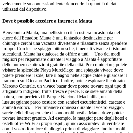
velocemente su connessioni lente riducendo la quantità di dati
utilizzati dal dispositivo.
Dove è possibile accedere a Internet a Manta
Benvenuti a Manta, una bellissima città costiera incastonata nel
cuore dell'Ecuador. Manta è una fantastica destinazione per
chiunque cerchi una vacanza divertente e rilassante senza spendere
troppo. Con le sue spiagge pittoresche, i mercati vivaci e i ristoranti
succulenti, Manta ha qualcosa da offrire a tutti. Uno dei modi
migliori per risparmiare durante il viaggio a Manta è approfittare
delle numerose attrazioni gratuite della città. Per cominciare, potete
visitare la splendida Playa Murciélago, una spiaggia vivace dove
potete prendere il sole, fare il bagno nelle acque calde e guardare il
tramonto sull'Oceano Pacifico. Inoltre, potete esplorare il colorato
Mercato Centrale, un vivace bazar dove potete trovare ogni tipo di
artigianato indigeno, frutta fresca e pesce. E se siete amanti della
natura, non perdetevi il Parque Nacional Machalilla, un
lussureggiante parco costiero con sentieri escursionistici, cascate e
animali esotici. Per rimanere connessi durante il vostro viaggio,
sarete felici di sapere che ci sono molti posti a Manta dove potete
trovare internet gratuito. Ad esempio, la maggior parte degli hotel e
ostelli offre Wi-Fi ai propri ospiti, quindi assicuratevi di verificare
con il vostro fornitore di alloggio prima di viaggiare. Inoltre, molti