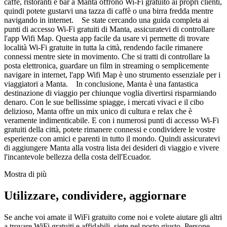
caffè, ristoranti e bar a Manta offrono Wi-Fi gratuito ai propri clienti,
quindi potete gustarvi una tazza di caffè o una birra fredda mentre
navigando in internet. Se state cercando una guida completa ai
punti di accesso Wi-Fi gratuiti di Manta, assicuratevi di controllare
l'app Wifi Map. Questa app facile da usare vi permette di trovare
località Wi-Fi gratuite in tutta la città, rendendo facile rimanere
connessi mentre siete in movimento. Che si tratti di controllare la
posta elettronica, guardare un film in streaming o semplicemente
navigare in internet, l'app Wifi Map è uno strumento essenziale per i
viaggiatori a Manta. In conclusione, Manta è una fantastica
destinazione di viaggio per chiunque voglia divertirsi risparmiando
denaro. Con le sue bellissime spiagge, i mercati vivaci e il cibo
delizioso, Manta offre un mix unico di cultura e relax che è
veramente indimenticabile. E con i numerosi punti di accesso Wi-Fi
gratuiti della città, potete rimanere connessi e condividere le vostre
esperienze con amici e parenti in tutto il mondo. Quindi assicuratevi
di aggiungere Manta alla vostra lista dei desideri di viaggio e vivere
l'incantevole bellezza della costa dell'Ecuador.
Mostra di più
Utilizzare, condividere, aggiornare
Se anche voi amate il WiFi gratuito come noi e volete aiutare gli altri
a trovare WiFi gratuiti e affidabili, siete nel posto giusto. Persone