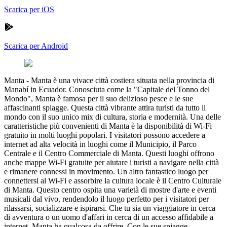
Scarica per iOS
Scarica per Android
Manta
-
Manta è una vivace città costiera situata nella provincia di
Manabí in Ecuador. Conosciuta come la "Capitale del Tonno del
Mondo", Manta è famosa per il suo delizioso pesce e le sue
affascinanti spiagge. Questa città vibrante attira turisti da tutto il
mondo con il suo unico mix di cultura, storia e modernità. Una delle
caratteristiche più convenienti di Manta è la disponibilità di Wi-Fi
gratuito in molti luoghi popolari. I visitatori possono accedere a
internet ad alta velocità in luoghi come il Municipio, il Parco
Centrale e il Centro Commerciale di Manta. Questi luoghi offrono
anche mappe Wi-Fi gratuite per aiutare i turisti a navigare nella città
e rimanere connessi in movimento. Un altro fantastico luogo per
connettersi al Wi-Fi e assorbire la cultura locale è il Centro Culturale
di Manta. Questo centro ospita una varietà di mostre d'arte e eventi
musicali dal vivo, rendendolo il luogo perfetto per i visitatori per
rilassarsi, socializzare e ispirarsi. Che tu sia un viaggiatore in cerca
di avventura o un uomo d'affari in cerca di un accesso affidabile a
internet, Manta ha qualcosa da offrire. Con le sue spiagge