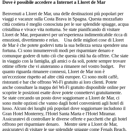
Dove è possibile accedere a Internet a Lloret de Mar
Benvenuti a Lloret de Mar, una delle destinazioni più popolari per
viaggi e vacanze sulla Costa Brava in Spagna. Questa mozzafiato
città costiera è meglio conosciuta per le sue splendide spiagge, acqua
cristallina e vivace vita notturna. Se state pianificando di visitare
Lloret de Mar, preparatevi per un'esperienza indimenticabile ricca di
emozioni, divertimento e relax. Una delle migliori cose di Lloret
de Mar è che potete godervi tutta la sua bellezza senza spendere una
fortuna. Ci sono innumerevoli modi per risparmiare denaro e
comunque godere di tutto ciò che questa città ha da offrire. Che siate
in viaggio con la famiglia, gli amici o da soli, potete sempre trovare
ottime offerte che vi aiuteranno a rimanere nel vostro budget. Per
quanto riguarda rimanere connessi, Lloret de Mar non è
un'eccezione rispetto ad altre città europee. Ci sono molti caffè,
ristoranti e bar che offrono Wi-Fi gratuito ai loro clienti. Potete
anche consultare la mappa del Wi-Fi gratuito disponibile online per
scoprire le posizioni esatte dove potete connettervi gratuitamente.
Se state cercando un posto dove soggiornare a Lloret de Mar, ci
sono molte opzioni che vanno dagli hotel convenienti agli hotel di
lusso. Alcuni dei luoghi più popolari dove soggiornare includono il
Gran Hotel Monterrey, l'Hotel Santa Marta e l'Hotel Miramar.
Assicuratevi di controllare le diverse offerte e pacchetti che gli hotel
offrono per risparmiare denaro. Mentre siete a Lloret de Mar,
assicuratevi di visitare le sue splendide spiagge come Fenals Beach,