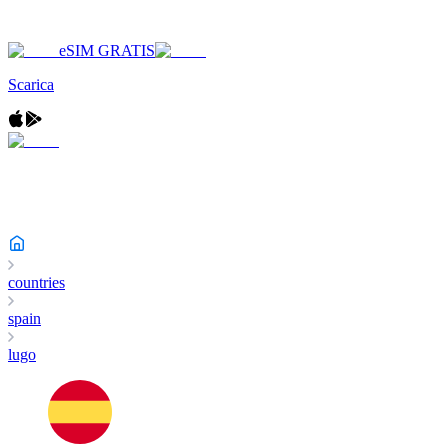
eSIM GRATIS
Scarica
countries
spain
lugo