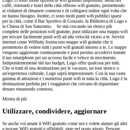
Lugo, ci sono molte opzioni di wifi gratuito disponibili. Molti dei
caffè, ristoranti e hotel della città offrono wifi gratuito, permettendo
ai visitatori di rimanere connessi e di collegarsi online ogni volta che
ne hanno bisogno. Inoltre, ci sono molti punti wifi pubblici sparsi
per la città, come il Bar Sportivo di Gonzalo, la Biblioteca di Lugo e
la Chiesa di San Saturnino. Se stai cercando un elenco più
completo delle posizioni wifi gratuite, puoi utilizzare una mappa wifi
per trovare facilmente punti wifi ad alta velocità vicino a te. Servizi
internet come Wiffinity forniscono mappe wifi gratuite che ti
permettono di vedere tutti i punti wifi gratuiti intorno a te. Le mappe
vengono aggiornate continuamente e puoi persino accedervi tramite
il tuo smartphone per un accesso facile e veloce in movimento.
Indipendentemente dal tuo budget, Lugo offre qualcosa per tutti.
Che si tratti di una destinazione per le vacanze, un tour storico o
un'esperienza culturale, Lugo saprà impressionare. Con la sua vasta
gamma di attrazioni e i numerosi punti wifi in tutta la città, Lugo è la
destinazione perfetta per i viaggiatori che cercano di risparmiare
denaro rimanendo connessi.
Mostra di più
Utilizzare, condividere, aggiornare
Se anche voi amate il WiFi gratuito come noi e volete aiutare gli altri
a trovare WiFi gratuiti e affidabili, siete nel posto giusto. Persone