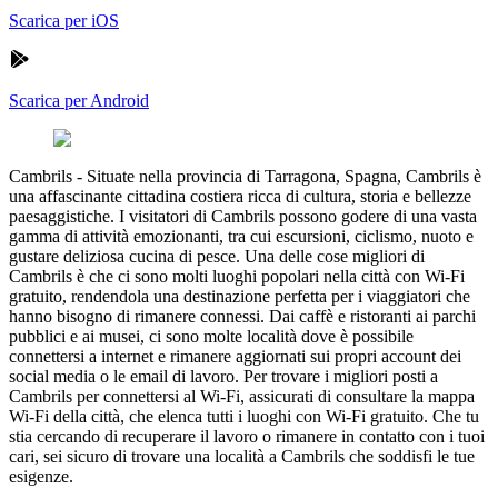
Scarica per iOS
Scarica per Android
Cambrils
-
Situate nella provincia di Tarragona, Spagna, Cambrils è
una affascinante cittadina costiera ricca di cultura, storia e bellezze
paesaggistiche. I visitatori di Cambrils possono godere di una vasta
gamma di attività emozionanti, tra cui escursioni, ciclismo, nuoto e
gustare deliziosa cucina di pesce. Una delle cose migliori di
Cambrils è che ci sono molti luoghi popolari nella città con Wi-Fi
gratuito, rendendola una destinazione perfetta per i viaggiatori che
hanno bisogno di rimanere connessi. Dai caffè e ristoranti ai parchi
pubblici e ai musei, ci sono molte località dove è possibile
connettersi a internet e rimanere aggiornati sui propri account dei
social media o le email di lavoro. Per trovare i migliori posti a
Cambrils per connettersi al Wi-Fi, assicurati di consultare la mappa
Wi-Fi della città, che elenca tutti i luoghi con Wi-Fi gratuito. Che tu
stia cercando di recuperare il lavoro o rimanere in contatto con i tuoi
cari, sei sicuro di trovare una località a Cambrils che soddisfi le tue
esigenze.