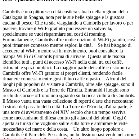
Cambrils è una pittoresca città costiera situata nella regione della
Catalogna in Spagna, nota per le sue belle spiagge e la gustosa
cucina di pesce. Che tu stia viaggiando a Cambrils per lavoro o per
piacere, trovare il Wi-Fi gratuito può essere un salvavita,
specialmente se vuoi risparmiare sui costi di roaming.
Fortunatamente, Cambrils offre molte opzioni di Wi-Fi gratuito, così
puoi rimanere connesso mentre esplori la città. Se hai bisogno di
accedere al Wi-Fi mentre sei in movimento, puoi consultare la
mappa Wi-Fi di Cambrils prima di arrivare. Questa utile risorsa
identifica tutti i punti di accesso Wi-Fi nella città, tra cui caffè,
ristoranti e spazi pubblici. La maggior parte dei caffè e ristoranti a
Cambrils offre Wi-Fi gratuito ai propri clienti, rendendo facile
rimanere connessi mentre gusti il tuo caffè o pasto. Alcuni dei
luoghi più popolari da visitare a Cambrils, oltre alle spiagge, sono il
Museo di Cambrils e la Torre de l'Ermita. Entrambi i luoghi sono
ricchi di storia e offrono uno sguardo sulla ricca cultura di Cambrils.
Il Museo vanta una vasta collezione di reperti d'arte che raccontano
la storia del passato della città. La Torre de l'Ermita, d'altra parte, è
una torre di avvistamento del XIV secolo che un tempo serviva
come meccanismo di difesa contro gli attacchi dei pirati. Oggi è
aperta ai turisti che vogliono salire sulla torre e ammirare le viste
mozzafiato del mare e della costa. Un altro luogo popolare a
Cambrils è il Parc dels Pescadors, un bellissimo oasi verde nel cuore