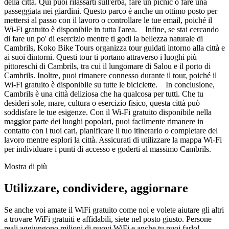
della città. Qui puoi rilassarti sull'erba, fare un picnic o fare una
passeggiata nei giardini. Questo parco è anche un ottimo posto per
mettersi al passo con il lavoro o controllare le tue email, poiché il
Wi-Fi gratuito è disponibile in tutta l'area. Infine, se stai cercando
di fare un po' di esercizio mentre ti godi la bellezza naturale di
Cambrils, Koko Bike Tours organizza tour guidati intorno alla città e
ai suoi dintorni. Questi tour ti portano attraverso i luoghi più
pittoreschi di Cambrils, tra cui il lungomare di Salou e il porto di
Cambrils. Inoltre, puoi rimanere connesso durante il tour, poiché il
Wi-Fi gratuito è disponibile su tutte le biciclette. In conclusione,
Cambrils è una città deliziosa che ha qualcosa per tutti. Che tu
desideri sole, mare, cultura o esercizio fisico, questa città può
soddisfare le tue esigenze. Con il Wi-Fi gratuito disponibile nella
maggior parte dei luoghi popolari, puoi facilmente rimanere in
contatto con i tuoi cari, pianificare il tuo itinerario o completare del
lavoro mentre esplori la città. Assicurati di utilizzare la mappa Wi-Fi
per individuare i punti di accesso e goderti al massimo Cambrils.
Mostra di più
Utilizzare, condividere, aggiornare
Se anche voi amate il WiFi gratuito come noi e volete aiutare gli altri
a trovare WiFi gratuiti e affidabili, siete nel posto giusto. Persone
reali aggiungono milioni di nuovi WiFi e anche tu puoi farlo!