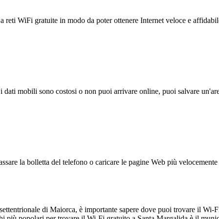
reti WiFi gratuite in modo da poter ottenere Internet veloce e affidabil
 i dati mobili sono costosi o non puoi arrivare online, puoi salvare un'ar
ssare la bolletta del telefono o caricare le pagine Web più velocemente s
ettentrionale di Maiorca, è importante sapere dove puoi trovare il Wi-Fi 
più popolari per trovare il Wi-Fi gratuito a Santa Margalida è il munici