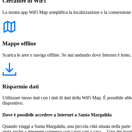
Cercatore di WiFi
La nostra app WiFi Map semplifica la localizzazione e la connessione a 
Mappe offline
Scarica le aree e naviga offline. Se stai andando dove Internet è lento,
Risparmio dati
Utilizzare meno dati con i dati di dati della WiFi Map. È possibile abba
dispositivo.
Dove è possibile accedere a Internet a Santa Margalida
Quando viaggi a Santa Margalida, una piccola città situata nella parte s
aiuta anche a rimanere connesso con i tuoi cari a casa. Uno dei luoghi 