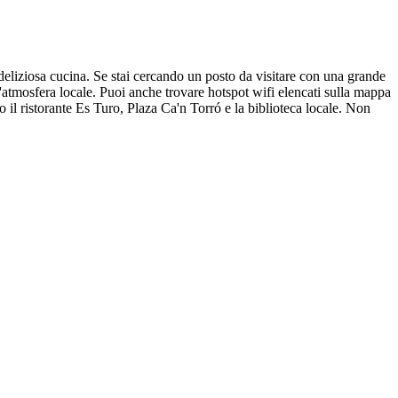
 deliziosa cucina. Se stai cercando un posto da visitare con una grande
 l'atmosfera locale. Puoi anche trovare hotspot wifi elencati sulla mappa
o il ristorante Es Turo, Plaza Ca'n Torró e la biblioteca locale. Non