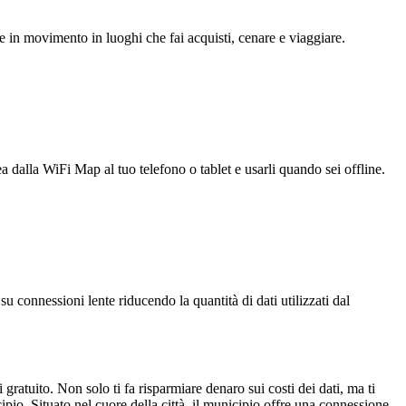
e in movimento in luoghi che fai acquisti, cenare e viaggiare.
ea dalla WiFi Map al tuo telefono o tablet e usarli quando sei offline.
u connessioni lente riducendo la quantità di dati utilizzati dal
gratuito. Non solo ti fa risparmiare denaro sui costi dei dati, ma ti
pio. Situato nel cuore della città, il municipio offre una connessione