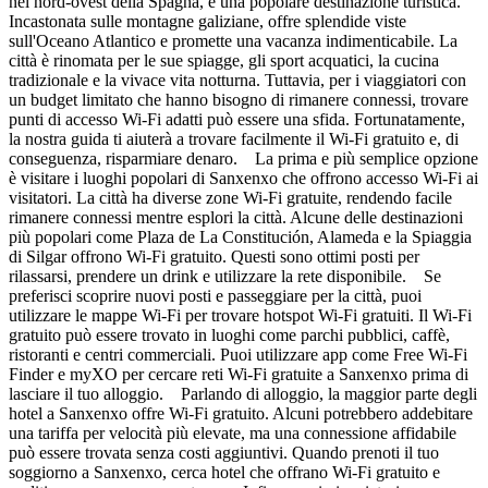
nel nord-ovest della Spagna, è una popolare destinazione turistica.
Incastonata sulle montagne galiziane, offre splendide viste
sull'Oceano Atlantico e promette una vacanza indimenticabile. La
città è rinomata per le sue spiagge, gli sport acquatici, la cucina
tradizionale e la vivace vita notturna. Tuttavia, per i viaggiatori con
un budget limitato che hanno bisogno di rimanere connessi, trovare
punti di accesso Wi-Fi adatti può essere una sfida. Fortunatamente,
la nostra guida ti aiuterà a trovare facilmente il Wi-Fi gratuito e, di
conseguenza, risparmiare denaro. La prima e più semplice opzione
è visitare i luoghi popolari di Sanxenxo che offrono accesso Wi-Fi ai
visitatori. La città ha diverse zone Wi-Fi gratuite, rendendo facile
rimanere connessi mentre esplori la città. Alcune delle destinazioni
più popolari come Plaza de La Constitución, Alameda e la Spiaggia
di Silgar offrono Wi-Fi gratuito. Questi sono ottimi posti per
rilassarsi, prendere un drink e utilizzare la rete disponibile. Se
preferisci scoprire nuovi posti e passeggiare per la città, puoi
utilizzare le mappe Wi-Fi per trovare hotspot Wi-Fi gratuiti. Il Wi-Fi
gratuito può essere trovato in luoghi come parchi pubblici, caffè,
ristoranti e centri commerciali. Puoi utilizzare app come Free Wi-Fi
Finder e myXO per cercare reti Wi-Fi gratuite a Sanxenxo prima di
lasciare il tuo alloggio. Parlando di alloggio, la maggior parte degli
hotel a Sanxenxo offre Wi-Fi gratuito. Alcuni potrebbero addebitare
una tariffa per velocità più elevate, ma una connessione affidabile
può essere trovata senza costi aggiuntivi. Quando prenoti il tuo
soggiorno a Sanxenxo, cerca hotel che offrano Wi-Fi gratuito e