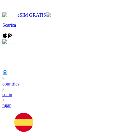
eSIM GRATIS
Scarica
countries
spain
nijar