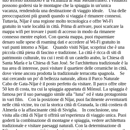
suo terreno montuoso e la vicinanza al Mar Mediterraneo. I visitatori
possono godersi sia le montagne che la spiaggia in un'unica
vacanza, rendendola una destinazione di viaggio ideale. Una delle
preoccupazioni più grandi quando si viaggia è rimanere connessi.
Tuttavia, Níjar è una regione molto tecnologica e offre Wi-Fi
gratuito in varie località in città. Prima di arrivare, puoi scaricare la
mappa wifi per trovare i punti di accesso in modo da rimanere
connesso mentre esplori. Con questa mappa, puoi risparmiare
denaro sulle spese di roaming dati e accedere al Wi-Fi gratuito in
vari punti intorno a Níjar. Quando visiti Níjar, scoprirai che è una
piccola città piena di fascino e tradizione. La città è ricca di siti di
patrimonio culturale, tra cui i resti di un castello arabo, la Chiesa di
Santa María e la Chiesa di San José. Se l'architettura tradizionale è la
tua area di interesse, puoi visitare il quartiere delle ceramiche in città,
dove viene ancora prodotta la tradizionale terracotta spagnola. Se
stai cercando un po' di bellezza naturale, allora il Parco Naturale
Cabo de Gata-Níjar è il posto perfetto da visitare. Il parco offre oltre
50 km di costa, tra cui la spiaggia appartata di Mónsul. La spiaggia è
famosa per il suo paesaggio simile alla "luna" ed è stata protagonista
in vari film. Con la posizione di Níjar, puoi facilmente avventurarti
nelle città vicine, tra cui la storica città di Granada, la città costiera di
Almería o la affascinante città di Siviglia. In conclusione, una
visita alla città di Níjar ti offrirà un'esperienza di viaggio unica. Puoi
goderti la combinazione di montagne e spiaggia, vedere architettura
tradizionale e visitare paesaggi naturali. Con la determinazione di