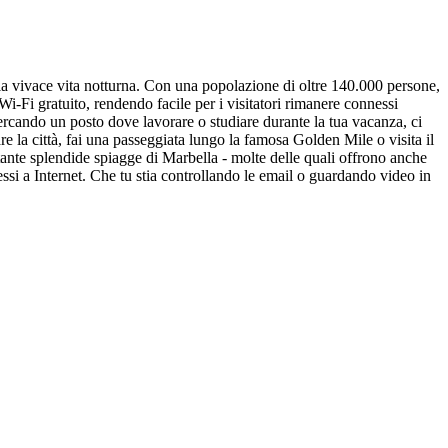
 e la vivace vita notturna. Con una popolazione di oltre 140.000 persone,
Wi-Fi gratuito, rendendo facile per i visitatori rimanere connessi
 cercando un posto dove lavorare o studiare durante la tua vacanza, ci
are la città, fai una passeggiata lungo la famosa Golden Mile o visita il
e tante splendide spiagge di Marbella - molte delle quali offrono anche
essi a Internet. Che tu stia controllando le email o guardando video in