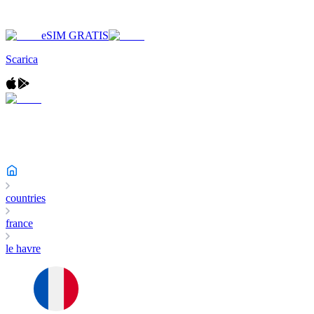
eSIM GRATIS
Scarica
countries
france
le havre