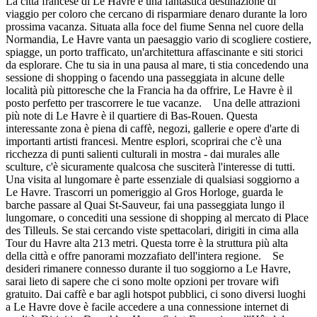
La città francese di Le Havre è una fantastica destinazione di
viaggio per coloro che cercano di risparmiare denaro durante la loro
prossima vacanza. Situata alla foce del fiume Senna nel cuore della
Normandia, Le Havre vanta un paesaggio vario di scogliere costiere,
spiagge, un porto trafficato, un'architettura affascinante e siti storici
da esplorare. Che tu sia in una pausa al mare, ti stia concedendo una
sessione di shopping o facendo una passeggiata in alcune delle
località più pittoresche che la Francia ha da offrire, Le Havre è il
posto perfetto per trascorrere le tue vacanze. Una delle attrazioni
più note di Le Havre è il quartiere di Bas-Rouen. Questa
interessante zona è piena di caffè, negozi, gallerie e opere d'arte di
importanti artisti francesi. Mentre esplori, scoprirai che c'è una
ricchezza di punti salienti culturali in mostra - dai murales alle
sculture, c'è sicuramente qualcosa che susciterà l'interesse di tutti.
Una visita al lungomare è parte essenziale di qualsiasi soggiorno a
Le Havre. Trascorri un pomeriggio al Gros Horloge, guarda le
barche passare al Quai St-Sauveur, fai una passeggiata lungo il
lungomare, o concediti una sessione di shopping al mercato di Place
des Tilleuls. Se stai cercando viste spettacolari, dirigiti in cima alla
Tour du Havre alta 213 metri. Questa torre è la struttura più alta
della città e offre panorami mozzafiato dell'intera regione. Se
desideri rimanere connesso durante il tuo soggiorno a Le Havre,
sarai lieto di sapere che ci sono molte opzioni per trovare wifi
gratuito. Dai caffè e bar agli hotspot pubblici, ci sono diversi luoghi
a Le Havre dove è facile accedere a una connessione internet di