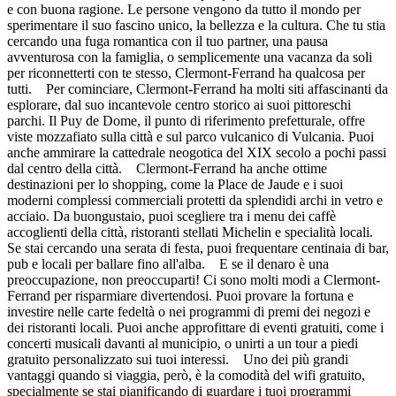
e con buona ragione. Le persone vengono da tutto il mondo per
sperimentare il suo fascino unico, la bellezza e la cultura. Che tu stia
cercando una fuga romantica con il tuo partner, una pausa
avventurosa con la famiglia, o semplicemente una vacanza da soli
per riconnetterti con te stesso, Clermont-Ferrand ha qualcosa per
tutti. Per cominciare, Clermont-Ferrand ha molti siti affascinanti da
esplorare, dal suo incantevole centro storico ai suoi pittoreschi
parchi. Il Puy de Dome, il punto di riferimento prefetturale, offre
viste mozzafiato sulla città e sul parco vulcanico di Vulcania. Puoi
anche ammirare la cattedrale neogotica del XIX secolo a pochi passi
dal centro della città. Clermont-Ferrand ha anche ottime
destinazioni per lo shopping, come la Place de Jaude e i suoi
moderni complessi commerciali protetti da splendidi archi in vetro e
acciaio. Da buongustaio, puoi scegliere tra i menu dei caffè
accoglienti della città, ristoranti stellati Michelin e specialità locali.
Se stai cercando una serata di festa, puoi frequentare centinaia di bar,
pub e locali per ballare fino all'alba. E se il denaro è una
preoccupazione, non preoccuparti! Ci sono molti modi a Clermont-
Ferrand per risparmiare divertendosi. Puoi provare la fortuna e
investire nelle carte fedeltà o nei programmi di premi dei negozi e
dei ristoranti locali. Puoi anche approfittare di eventi gratuiti, come i
concerti musicali davanti al municipio, o unirti a un tour a piedi
gratuito personalizzato sui tuoi interessi. Uno dei più grandi
vantaggi quando si viaggia, però, è la comodità del wifi gratuito,
specialmente se stai pianificando di guardare i tuoi programmi